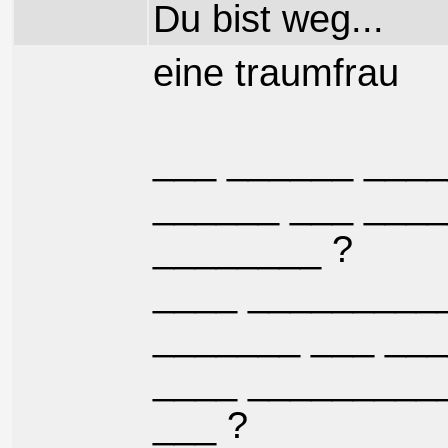
Du bist weg...
eine traumfrau
___ ______ ____
______ ___ ___
________ ?
____ __________
_______ ___ ___
____ _________
___ ?