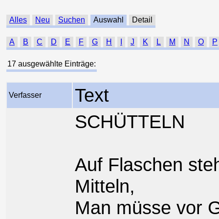
Alles
Neu
Suchen
Auswahl
Detail
A
B
C
D
E
F
G
H
I
J
K
L
M
N
O
P
17 ausgewählte Einträge:
Text
Verfasser
SCHÜTTELN
Auf Flaschen steh
Mitteln,
Man müsse vor G