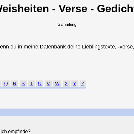
Weisheiten - Verse - Gedich
Sammlung
enn du in meine Datenbank deine Lieblingstexte, -verse, 
Q
R
S
T
U
V
W
X
Y
Z
 ich empfinde?