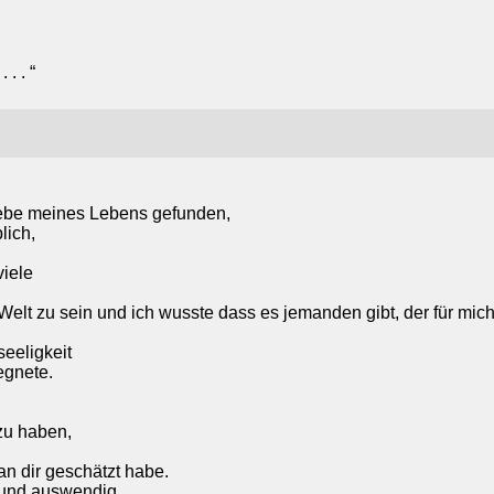
. . “
 Liebe meines Lebens gefunden,
lich,
viele
r Welt zu sein und ich wusste dass es jemanden gibt, der für mic
seeligkeit
egnete.
 zu haben,
an dir geschätzt habe.
 und auswendig.