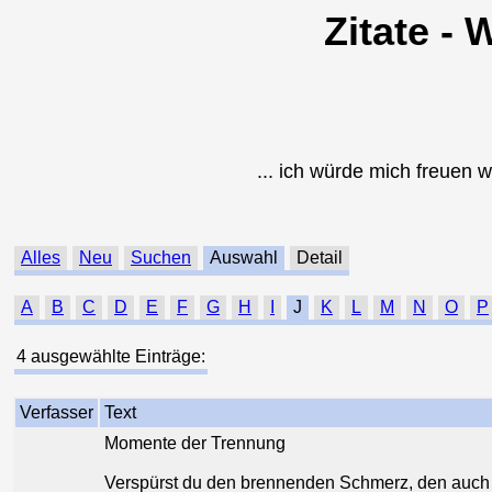
Zitate - 
... ich würde mich freuen w
Alles
Neu
Suchen
Auswahl
Detail
A
B
C
D
E
F
G
H
I
J
K
L
M
N
O
P
4 ausgewählte Einträge:
Verfasser
Text
Momente der Trennung
Verspürst du den brennenden Schmerz, den auch