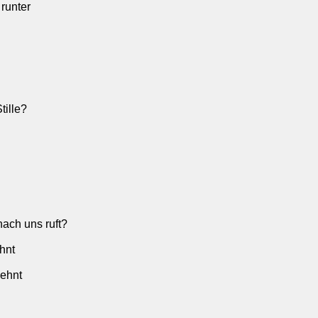
runter
tille?
nach uns ruft?
hnt
dehnt