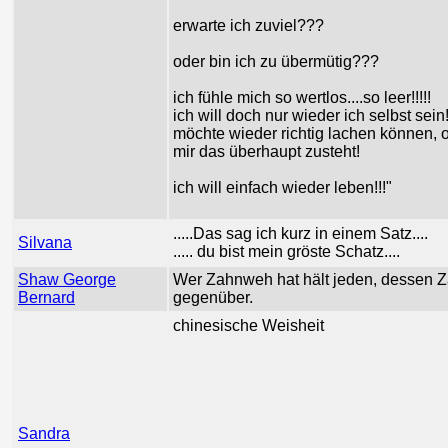
erwarte ich zuviel???
oder bin ich zu übermütig???
ich fühle mich so wertlos....so leer!!!!!
ich will doch nur wieder ich selbst sein
möchte wieder richtig lachen können, 
mir das überhaupt zusteht!
ich will einfach wieder leben!!!"
.....Das sag ich kurz in einem Satz....
Silvana
..... du bist mein gröste Schatz....
Shaw George
Wer Zahnweh hat hält jeden, dessen Z
Bernard
gegenüber.
chinesische Weisheit
Sandra