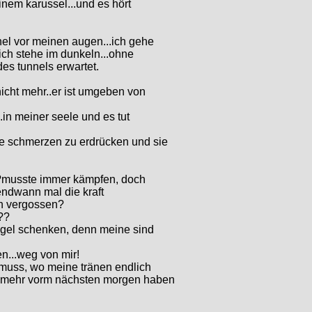
nem karussel...und es hört
nel vor meinen augen...ich gehe
 ich stehe im dunkeln...ohne
es tunnels erwartet.
icht mehr..er ist umgeben von
in meiner seele und es tut
e schmerzen zu erdrücken und sie
n?musste immer kämpfen, doch
gendwann mal die kraft
on vergossen?
??
ügel schenken, denn meine sind
n...weg von mir!
 muss, wo meine tränen endlich
t mehr vorm nächsten morgen haben