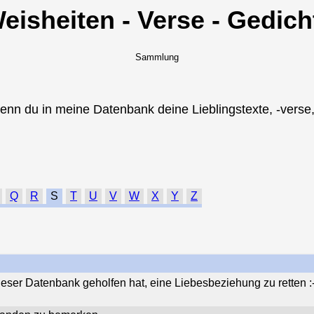
Weisheiten - Verse - Gedich
Sammlung
enn du in meine Datenbank deine Lieblingstexte, -verse, 
Q
R
S
T
U
V
W
X
Y
Z
eser Datenbank geholfen hat, eine Liebesbeziehung zu retten :-