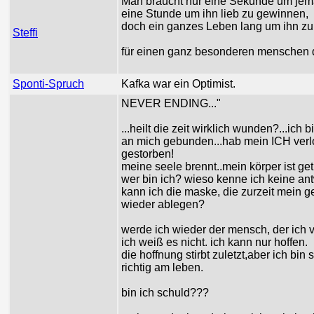
Man braucht nur eine Sekunde um je
eine Stunde um ihn lieb zu gewinnen,
doch ein ganzes Leben lang um ihn zu
Steffi
für einen ganz besonderen menschen de
Sponti-Spruch
Kafka war ein Optimist.
NEVER ENDING..."
...heilt die zeit wirklich wunden?...ich
an mich gebunden...hab mein ICH verl
gestorben!
meine seele brennt..mein körper ist get
wer bin ich? wieso kenne ich keine an
kann ich die maske, die zurzeit mein 
wieder ablegen?
werde ich wieder der mensch, der ich 
ich weiß es nicht. ich kann nur hoffen.
die hoffnung stirbt zuletzt,aber ich bin
richtig am leben.
bin ich schuld???