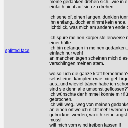
meine gedanken drehen sich...wie in ei
einfach nicht auf sich zu drehen.
ich sehe oft einen langen, dunklen tun
ihn entlang...doch er nimmt kein ende.
lichtblick, was mich am anderen ende d
ich spüre meinen körper stellenweise n
einer hülle.
ich bin gefangen in meinen gedanken...
splitted face
einfach nur weh!
an manchen tagen scheinen mich dies
verschlingen meinen atem.
wo soll ich die ganze kraft hernehme
selbst einer kämpferin wie mir geht ir
aus...und wieviel tränen habe ich sch
sind sie denn alle umsonst geflossen?
ich wünschte der himmel könnte mir fl
gebrochen.
ich will weg...weg von meinen gedanke
an einen ort,wo ich nicht mehr weinen
getrocknet werden, wo ich keine angs
muss!
will mich vom wind treiben lassen!!!