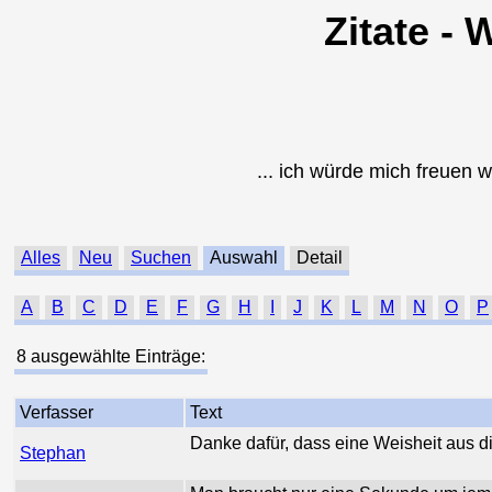
Zitate - 
... ich würde mich freuen w
Alles
Neu
Suchen
Auswahl
Detail
A
B
C
D
E
F
G
H
I
J
K
L
M
N
O
P
8 ausgewählte Einträge:
Verfasser
Text
Danke dafür, dass eine Weisheit aus di
Stephan