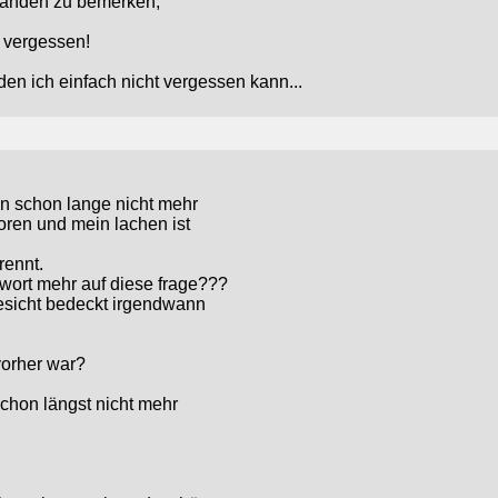
manden zu bemerken,
 vergessen!
n ich einfach nicht vergessen kann...
 bin schon lange nicht mehr
oren und mein lachen ist
rennt.
twort mehr auf diese frage???
gesicht bedeckt irgendwann
vorher war?
 schon längst nicht mehr