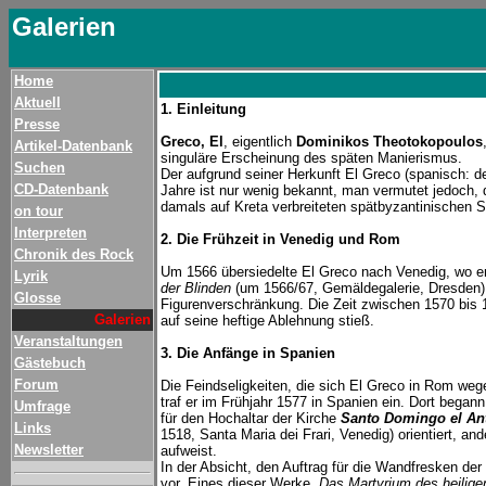
Galerien
Home
Aktuell
1. Einleitung
Presse
Greco, El
, eigentlich
Dominikos Theotokopoulos
Artikel-Datenbank
singuläre Erscheinung des späten Manierismus.
Suchen
Der aufgrund seiner Herkunft El Greco (spanisch: d
CD-Datenbank
Jahre ist nur wenig bekannt, man vermutet jedoch, 
damals auf Kreta verbreiteten spätbyzantinischen St
on tour
Interpreten
2. Die Frühzeit in Venedig und Rom
Chronik des Rock
Um 1566 übersiedelte El Greco nach Venedig, wo er
Lyrik
der Blinden
(um 1566/67, Gemäldegalerie, Dresden), d
Glosse
Figurenverschränkung. Die Zeit zwischen 1570 bis 
Galerien
auf seine heftige Ablehnung stieß.
Veranstaltungen
3. Die Anfänge in Spanien
Gästebuch
Forum
Die Feindseligkeiten, die sich El Greco in Rom weg
traf er im Frühjahr 1577 in Spanien ein. Dort began
Umfrage
für den Hochaltar der Kirche
Santo Domingo el An
Links
1518, Santa Maria dei Frari, Venedig) orientiert, a
Newsletter
aufweist.
In der Absicht, den Auftrag für die Wandfresken der
vor. Eines dieser Werke,
Das Martyrium des heilige