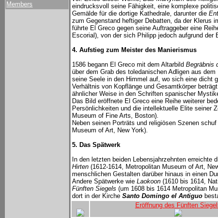
Members
eindrucksvoll seine Fähigkeit, eine komplexe polit
Gemälde für die dortige Kathedrale, darunter die
Ent
zum Gegenstand heftiger Debatten, da der Klerus im
führte El Greco gegen seine Auftraggeber eine Rei
Escorial), von der sich Philipp jedoch aufgrund der
4. Aufstieg zum Meister des Manierismus
1586 begann El Greco mit dem Altarbild
Begräbnis 
über dem Grab des toledanischen Adligen aus dem 14
seine Seele in den Himmel auf, wo sich eine dicht 
Verhältnis von Kopflänge und Gesamtkörper beträgt d
ähnlicher Weise in den Schriften spanischer Mystik
Das Bild eröffnete El Greco eine Reihe weiterer be
Persönlichkeiten und die intellektuelle Elite seiner 
Museum of Fine Arts, Boston).
Neben seinen Porträts und religiösen Szenen schu
Museum of Art, New York).
5. Das Spätwerk
In den letzten beiden Lebensjahrzehnten erreichte d
Hirten
(1612-1614, Metropolitan Museum of Art, New 
menschlichen Gestalten darüber hinaus in einen Dun
Andere Spätwerke wie
Laokoon
(1610 bis 1614, Nat
Fünften Siegels
(um 1608 bis 1614 Metropolitan Muse
dort in der Kirche
Santo Domingo el Antiguo
besta
Eröffnung des Fünften Siegel