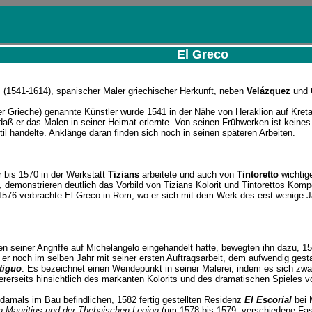
El Greco
, (1541-1614), spanischer Maler griechischer Herkunft, neben
Velázquez
und
er Grieche) genannte Künstler wurde 1541 in der Nähe von Heraklion auf Kret
daß er das Malen in seiner Heimat erlernte. Von seinen Frühwerken ist keine
il handelte. Anklänge daran finden sich noch in seinen späteren Arbeiten.
 bis 1570 in der Werkstatt
Tizians
arbeitete und auch von
Tintoretto
wichtig
emonstrieren deutlich das Vorbild von Tizians Kolorit und Tintorettos Kompos
1576 verbrachte El Greco in Rom, wo er sich mit dem Werk des erst wenige 
en seiner Angriffe auf Michelangelo eingehandelt hatte, bewegten ihn dazu, 1
n er noch im selben Jahr mit seiner ersten Auftragsarbeit, dem aufwendig ges
tiguo
. Es bezeichnet einen Wendepunkt in seiner Malerei, indem es sich zwa
ndererseits hinsichtlich des markanten Kolorits und des dramatischen Spieles
 damals im Bau befindlichen, 1582 fertig gestellten Residenz
El Escorial
bei 
n Mauritius und der Thebaischen Legion
(um 1578 bis 1579, verschiedene Fass