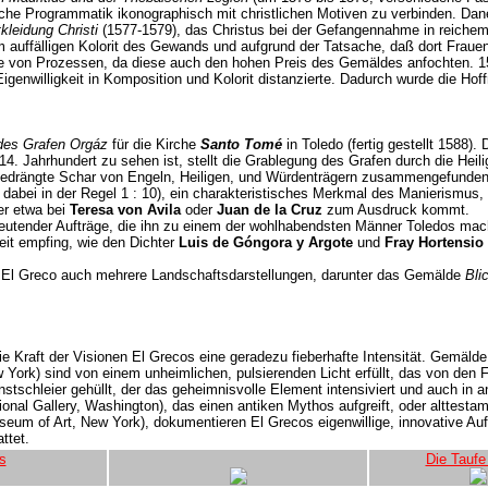
ische Programmatik ikonographisch mit christlichen Motiven zu verbinden. Da
kleidung Christi
(1577-1579), das Christus bei der Gefangennahme in reichem r
 auffälligen Kolorit des Gewands und aufgrund der Tatsache, daß dort Frauen
he von Prozessen, da diese auch den hohen Preis des Gemäldes anfochten. 1
 Eigenwilligkeit in Komposition und Kolorit distanzierte. Dadurch wurde die H
des Grafen Orgáz
für die Kirche
Santo Tomé
in Toledo (fertig gestellt 1588
. Jahrhundert zu sehen ist, stellt die Grablegung des Grafen durch die Heil
gedrängte Schar von Engeln, Heiligen, und Würdenträgern zusammengefunden h
abei in der Regel 1 : 10), ein charakteristisches Merkmal des Manierismus, un
er etwa bei
Teresa von Avila
oder
Juan de la Cruz
zum Ausdruck kommt.
deutender Aufträge, die ihn zu einem der wohlhabendsten Männer Toledos macht
Zeit empfing, wie den Dichter
Luis de Góngora y Argote
und
Fray Hortensio 
f El Greco auch mehrere Landschaftsdarstellungen, darunter das Gemälde
Bli
ie Kraft der Visionen El Grecos eine geradezu fieberhafte Intensität. Gemäld
York) sind von einem unheimlichen, pulsierenden Licht erfüllt, das von den 
stschleier gehüllt, der das geheimnisvolle Element intensiviert und auch in
ional Gallery, Washington), das einen antiken Mythos aufgreift, oder alttest
um of Art, New York), dokumentieren El Grecos eigenwillige, innovative Auffa
ttet.
s
Die Taufe 