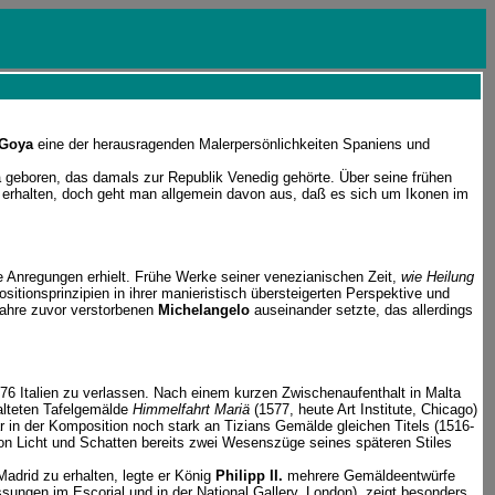
Goya
eine der herausragenden Malerpersönlichkeiten Spaniens und
a geboren, das damals zur Republik Venedig gehörte. Über seine frühen
s erhalten, doch geht man allgemein davon aus, daß es sich um Ikonen im
e Anregungen erhielt. Frühe Werke seiner venezianischen Zeit,
wie Heilung
itionsprinzipien in ihrer manieristisch übersteigerten Perspektive und
Jahre zuvor verstorbenen
Michelangelo
auseinander setzte, das allerdings
576 Italien zu verlassen. Nach einem kurzen Zwischenaufenthalt in Malta
talteten Tafelgemälde
Himmelfahrt Mariä
(1577, heute Art Institute, Chicago)
r in der Komposition noch stark an Tizians Gemälde gleichen Titels (1516-
 von Licht und Schatten bereits zwei Wesenszüge seines späteren Stiles
Madrid zu erhalten, legte er König
Philipp II.
mehrere Gemäldeentwürfe
ungen im Escorial und in der National Gallery, London), zeigt besonders