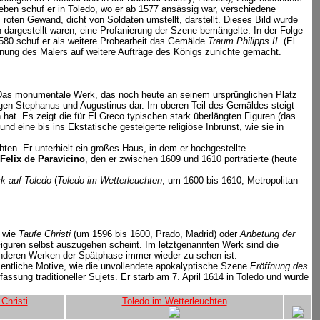
neben schuf er in Toledo, wo er ab 1577 ansässig war, verschiedene
oten Gewand, dicht von Soldaten umstellt, darstellt. Dieses Bild wurde
 dargestellt waren, eine Profanierung der Szene bemängelte. In der Folge
580 schuf er als weitere Probearbeit das Gemälde
Traum Philipps II.
(El
offnung des Malers auf weitere Aufträge des Königs zunichte gemacht.
). Das monumentale Werk, das noch heute an seinem ursprünglichen Platz
igen Stephanus und Augustinus dar. Im oberen Teil des Gemäldes steigt
at. Es zeigt die für El Greco typischen stark überlängten Figuren (das
d eine bis ins Ekstatische gesteigerte religiöse Inbrunst, wie sie in
en. Er unterhielt ein großes Haus, in dem er hochgestellte
Felix de Paravicino
, den er zwischen 1609 und 1610 porträtierte (heute
ck auf Toledo
(
Toledo im Wetterleuchten
, um 1600 bis 1610, Metropolitan
e wie
Taufe Christi
(um 1596 bis 1600, Prado, Madrid) oder
Anbetung der
Figuren selbst auszugehen scheint. Im letztgenannten Werk sind die
 anderen Werken der Spätphase immer wieder zu sehen ist.
amentliche Motive, wie die unvollendete apokalyptische Szene
Eröffnung des
ssung traditioneller Sujets. Er starb am 7. April 1614 in Toledo und wurde
Christi
Toledo im Wetterleuchten