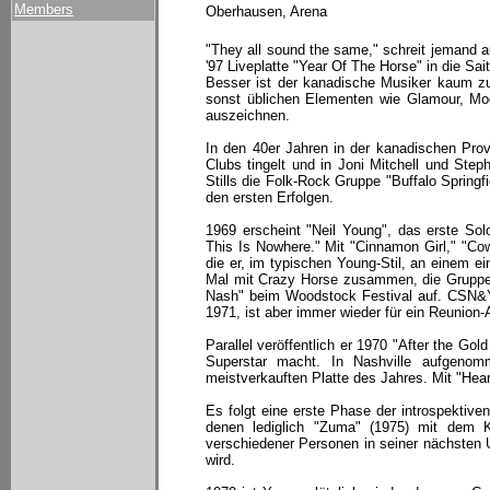
Members
Oberhausen, Arena
"They all sound the same," schreit jemand au
'97 Liveplatte "Year Of The Horse" in die Sai
Besser ist der kanadische Musiker kaum zu c
sonst üblichen Elementen wie Glamour, Mo
auszeichnen.
In den 40er Jahren in der kanadischen Prov
Clubs tingelt und in Joni Mitchell und Step
Stills die Folk-Rock Gruppe "Buffalo Springf
den ersten Erfolgen.
1969 erscheint "Neil Young", das erste S
This Is Nowhere." Mit "Cinnamon Girl," "Cow
die er, im typischen Young-Stil, an einem ei
Mal mit Crazy Horse zusammen, die Gruppe, d
Nash" beim Woodstock Festival auf. CSN&Y 
1971, ist aber immer wieder für ein Reunion-
Parallel veröffentlich er 1970 "After the Go
Superstar macht. In Nashville aufgeno
meistverkauften Platte des Jahres. Mit "Hea
Es folgt eine erste Phase der introspektive
denen lediglich "Zuma" (1975) mit dem Kl
verschiedener Personen in seiner nächsten 
wird.