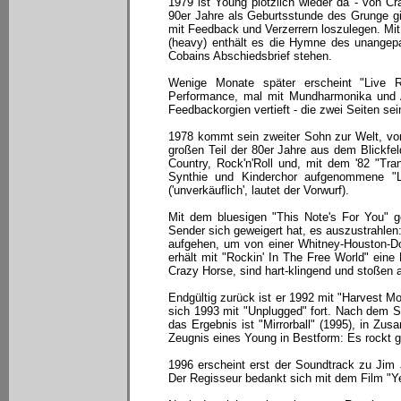
1979 ist Young plötzlich wieder da - von C
90er Jahre als Geburtsstunde des Grunge gi
mit Feedback und Verzerrern loszulegen. Mi
(heavy) enthält es die Hymne des unangepas
Cobains Abschiedsbrief stehen.
Wenige Monate später erscheint "Live R
Performance, mal mit Mundharmonika und A
Feedbackorgien vertieft - die zwei Seiten s
1978 kommt sein zweiter Sohn zur Welt, von 
großen Teil der 80er Jahre aus dem Blickfeld
Country, Rock'n'Roll und, mit dem '82 "Tran
Synthie und Kinderchor aufgenommene "L
('unverkäuflich', lautet der Vorwurf).
Mit dem bluesigen "This Note's For You" 
Sender sich geweigert hat, es auszustrahle
aufgehen, um von einer Whitney-Houston-Do
erhält mit "Rockin' In The Free World" eine
Crazy Horse, sind hart-klingend und stoßen a
Endgültig zurück ist er 1992 mit "Harvest M
sich 1993 mit "Unplugged" fort. Nach dem Se
das Ergebnis ist "Mirrorball" (1995), in Z
Zeugnis eines Young in Bestform: Es rockt g
1996 erscheint erst der Soundtrack zu Jim
Der Regisseur bedankt sich mit dem Film "Y