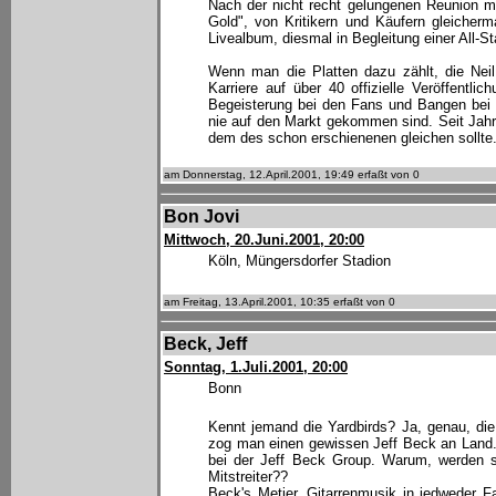
Nach der nicht recht gelungenen Reunion m
Gold", von Kritikern und Käufern gleicherm
Livealbum, diesmal in Begleitung einer All-
Wenn man die Platten dazu zählt, die Ne
Karriere auf über 40 offizielle Veröffentli
Begeisterung bei den Fans und Bangen bei s
nie auf den Markt gekommen sind. Seit Jahre
dem des schon erschienenen gleichen sollte. 
am Donnerstag, 12.April.2001, 19:49 erfaßt von 0
Bon Jovi
Mittwoch, 20.Juni.2001, 20:00
Köln, Müngersdorfer Stadion
am Freitag, 13.April.2001, 10:35 erfaßt von 0
Beck, Jeff
Sonntag, 1.Juli.2001, 20:00
Bonn
Kennt jemand die Yardbirds? Ja, genau, die
zog man einen gewissen Jeff Beck an Land. 
bei der Jeff Beck Group. Warum, werden si
Mitstreiter??
Beck's Metier, Gitarrenmusik in jedweder F