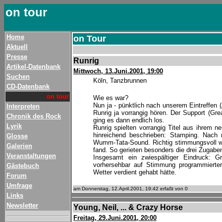
on tour
Home
on Tour
Aktuell
Presse
Runrig
Artikel-Datenbank
Mittwoch, 13.Juni.2001, 19:00
Suchen
Köln, Tanzbrunnen
CD-Datenbank
on tour
Wie es war?
Nun ja - pünktlich nach unserem Eintreffen (A
Interpreten
Runrig ja vorrangig hören. Der Support (Gr
Chronik des Rock
ging es dann endlich los.
Lyrik
Runrig spielten vorrangig Titel aus ihrem
hinreichend beschrieben: Stamping. Nach
Glosse
Wumm-Tata-Sound. Richtig stimmungsvoll wu
Galerien
fand. So gerieten besonders die drei Zugabe
Veranstaltungen
Insgesamt ein zwiespältiger Eindruck: Gr
vorhersehbar auf Stimmung programmierter
Gästebuch
Wetter verdient gehabt hätte.
Forum
Umfrage
am Donnerstag, 12.April.2001, 19:42 erfaßt von 0
Links
Newsletter
Young, Neil, ... & Crazy Horse
Freitag, 29.Juni.2001, 20:00