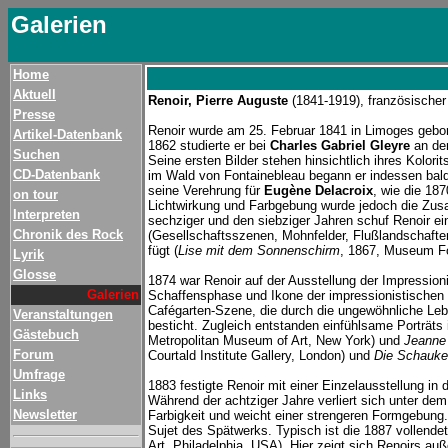
Galerien
Home
Aktuell
Renoir, Pierre Auguste
(1841-1919), französischer
Presse
Renoir wurde am 25. Februar 1841 in Limoges gebor
Artikel-Datenbank
1862 studierte er bei
Charles Gabriel Gleyre
an de
Suchen
Seine ersten Bilder stehen hinsichtlich ihres Kolori
CD-Datenbank
im Wald von Fontainebleau begann er indessen bald 
seine Verehrung für
Eugène Delacroix
, wie die 18
on tour
Lichtwirkung und Farbgebung wurde jedoch die Zus
Interpreten
sechziger und den siebziger Jahren schuf Renoir ein
Chronik des Rock
(Gesellschaftsszenen, Mohnfelder, Flußlandschaften
fügt (
Lise mit dem Sonnenschirm
, 1867, Museum F
Lyrik
Glosse
1874 war Renoir auf der Ausstellung der Impression
Galerien
Schaffensphase und Ikone der impressionistischen 
Cafégarten-Szene, die durch die ungewöhnliche Leb
Veranstaltungen
besticht. Zugleich entstanden einfühlsame Porträts
Gästebuch
Metropolitan Museum of Art, New York) und
Jeanne
Forum
Courtald Institute Gallery, London) und
Die Schauke
Umfrage
1883 festigte Renoir mit einer Einzelausstellung in 
Links
Während der achtziger Jahre verliert sich unter d
Newsletter
Farbigkeit und weicht einer strengeren Formgebun
Sujet des Spätwerks. Typisch ist die 1887 vollendet
Art, Philadelphia, USA). Hier zeigt sich Renoirs au