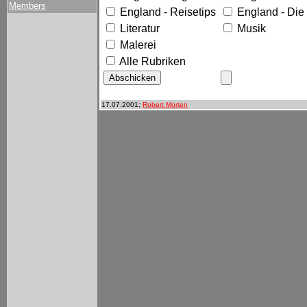
Members
England - Reisetips
England - Die
Literatur
Musik
Malerei
Alle Rubriken
17.07.2001;
Robert Morten