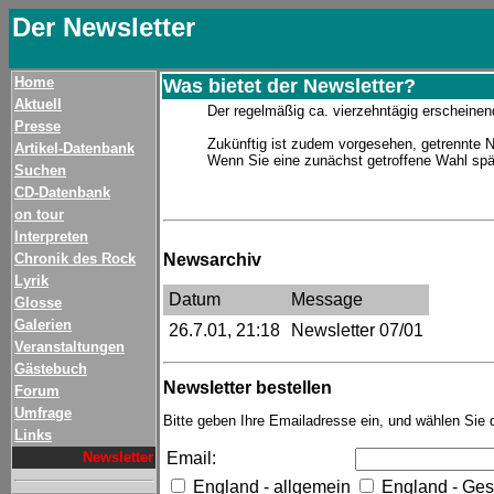
Der Newsletter
Home
Was bietet der Newsletter?
Aktuell
Der regelmäßig ca. vierzehntägig erschein
Presse
Zukünftig ist zudem vorgesehen, getrennte N
Artikel-Datenbank
Wenn Sie eine zunächst getroffene Wahl spä
Suchen
CD-Datenbank
on tour
Interpreten
Chronik des Rock
Newsarchiv
Lyrik
Datum
Message
Glosse
Galerien
26.7.01, 21:18
Newsletter 07/01
Veranstaltungen
Gästebuch
Newsletter bestellen
Forum
Umfrage
Bitte geben Ihre Emailadresse ein, und wählen Sie 
Links
Email:
Newsletter
England - allgemein
England - Ges