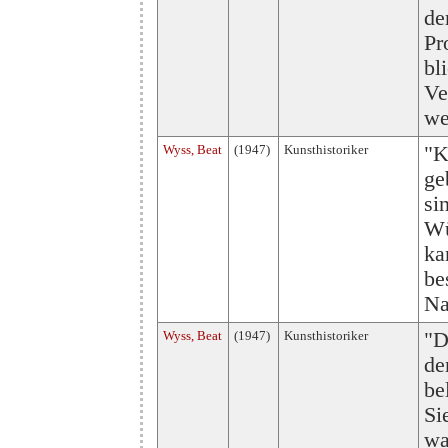
de
Pr
bl
Ve
we
Wyss, Beat
(1947)
Kunsthistoriker
"K
ge
si
Wü
ka
be
Na
Wyss, Beat
(1947)
Kunsthistoriker
"D
de
be
Si
wa