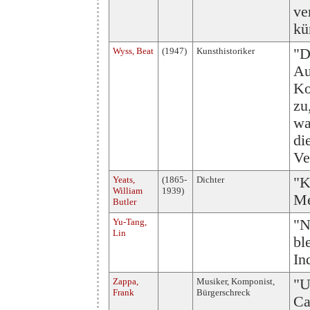
ve
kün
Wyss, Beat
(1947)
Kunsthistoriker
"D
Au
Ko
zu
wa
di
Ve
Yeats,
(1865-
Dichter
"K
William
1939)
Me
Butler
Yu-Tang,
"N
Lin
bl
In
Zappa,
Musiker, Komponist,
"U
Frank
Bürgerschreck
Ca