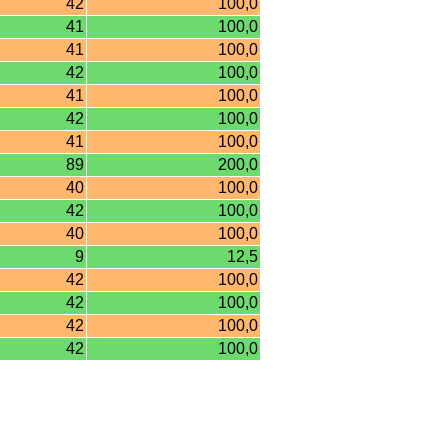
42
100,0
41
100,0
41
100,0
42
100,0
41
100,0
42
100,0
41
100,0
89
200,0
40
100,0
42
100,0
40
100,0
9
12,5
42
100,0
42
100,0
42
100,0
42
100,0