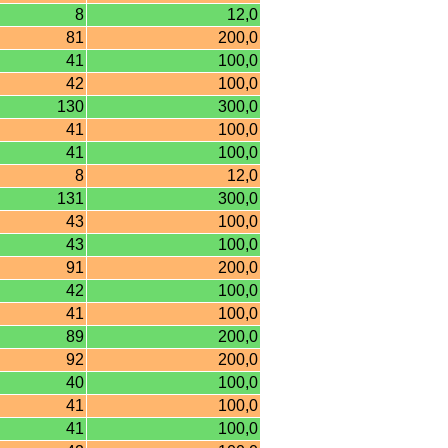
8
12,0
81
200,0
41
100,0
42
100,0
130
300,0
41
100,0
41
100,0
8
12,0
131
300,0
43
100,0
43
100,0
91
200,0
42
100,0
41
100,0
89
200,0
92
200,0
40
100,0
41
100,0
41
100,0