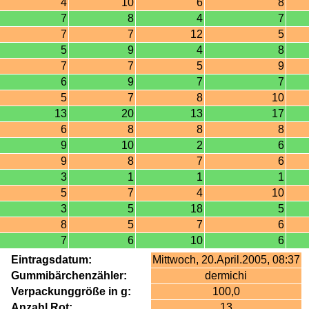
4
10
6
8
7
8
4
7
7
7
12
5
5
9
4
8
7
7
5
9
6
9
7
7
5
7
8
10
13
20
13
17
6
8
8
8
9
10
2
6
9
8
7
6
3
1
1
1
5
7
4
10
3
5
18
5
8
5
7
6
7
6
10
6
Eintragsdatum:
Mittwoch, 20.April.2005, 08:37
Gummibärchenzähler:
dermichi
Verpackunggröße in g:
100,0
Anzahl Rot:
13