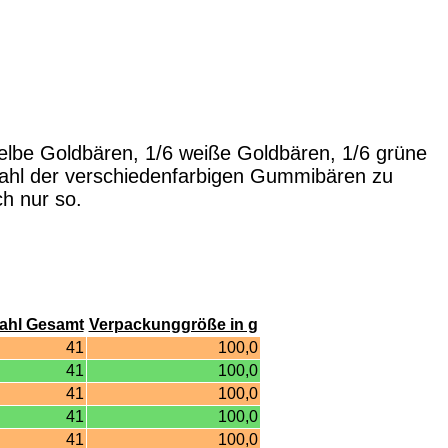
gelbe Goldbären, 1/6 weiße Goldbären, 1/6 grüne
zahl der verschiedenfarbigen Gummibären zu
h nur so.
ahl Gesamt
Verpackunggröße in g
41
100,0
41
100,0
41
100,0
41
100,0
41
100,0