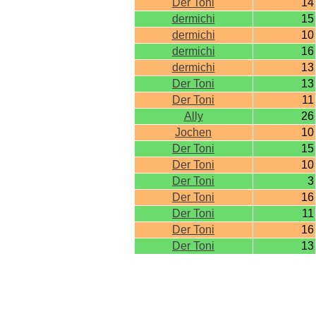
Der Toni
14
dermichi
15
dermichi
10
dermichi
16
dermichi
13
Der Toni
13
Der Toni
11
Ally
26
Jochen
10
Der Toni
15
Der Toni
10
Der Toni
3
Der Toni
16
Der Toni
11
Der Toni
16
Der Toni
13