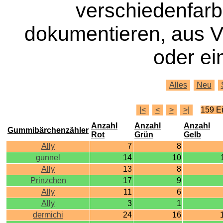
verschiedenfar
dokumentieren, aus 
oder ei
Alles
Neu
|<
<
>
>|
159 E
Anzahl
Anzahl
Anzahl
Gummibärchenzähler
Rot
Grün
Gelb
Ally
7
8
gunnel
14
10
Ally
13
8
Prinzchen
17
9
Ally
11
6
Ally
3
1
dermichi
24
16