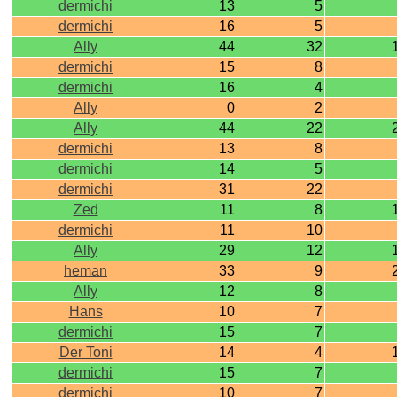
dermichi
13
5
dermichi
16
5
Ally
44
32
dermichi
15
8
dermichi
16
4
Ally
0
2
Ally
44
22
dermichi
13
8
dermichi
14
5
dermichi
31
22
Zed
11
8
dermichi
11
10
Ally
29
12
heman
33
9
Ally
12
8
Hans
10
7
dermichi
15
7
Der Toni
14
4
dermichi
15
7
dermichi
10
7