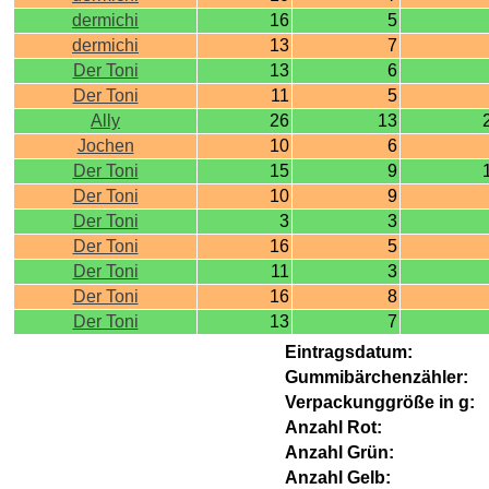
dermichi
16
5
dermichi
13
7
Der Toni
13
6
Der Toni
11
5
Ally
26
13
Jochen
10
6
Der Toni
15
9
Der Toni
10
9
Der Toni
3
3
Der Toni
16
5
Der Toni
11
3
Der Toni
16
8
Der Toni
13
7
Eintragsdatum:
Gummibärchenzähler:
Verpackunggröße in g:
Anzahl Rot:
Anzahl Grün:
Anzahl Gelb: