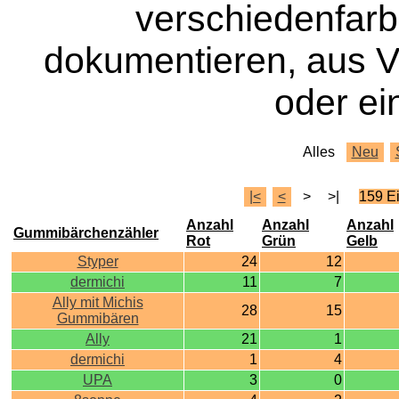
verschiedenfar
dokumentieren, aus 
oder ei
Alles
Neu
|<
<
>
>|
159 E
Anzahl
Anzahl
Anzahl
Gummibärchenzähler
Rot
Grün
Gelb
Styper
24
12
dermichi
11
7
Ally mit Michis
28
15
Gummibären
Ally
21
1
dermichi
1
4
UPA
3
0