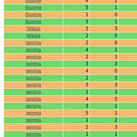
8sonne
4
2
8sonne
5
1
8sonne
1
0
8sonne
3
1
Niklas
3
3
Niklas
2
0
penma
2
6
penma
4
1
penma
2
1
penma
3
3
penma
4
0
penma
2
3
penma
3
3
penma
1
3
penma
4
0
penma
3
1
penma
5
1
penma
1
2
penma
2
3
penma
1
1