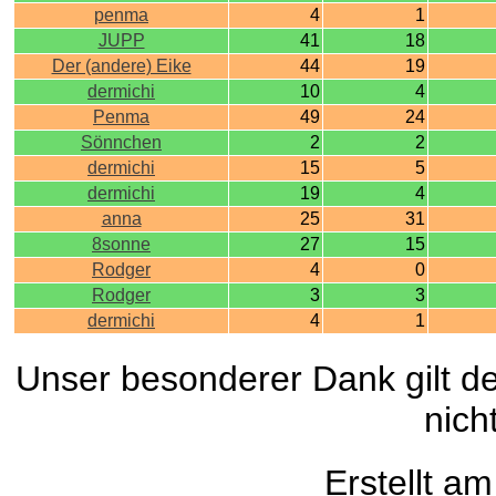
penma
4
1
JUPP
41
18
Der (andere) Eike
44
19
dermichi
10
4
Penma
49
24
Sönnchen
2
2
dermichi
15
5
dermichi
19
4
anna
25
31
8sonne
27
15
Rodger
4
0
Rodger
3
3
dermichi
4
1
Unser besonderer Dank gilt de
nich
Erstellt a