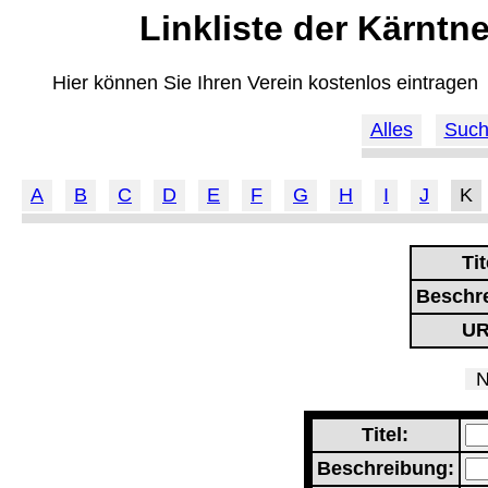
Linkliste der Kärntn
Hier können Sie Ihren Verein kostenlos eintragen
Alles
Suc
A
B
C
D
E
F
G
H
I
J
K
Tit
Beschr
UR
Ne
Titel:
Beschreibung: