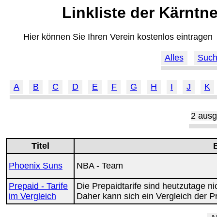
Linkliste der Kärntn
Hier können Sie Ihren Verein kostenlos eintragen
Alles
Suc
A
B
C
D
E
F
G
H
I
J
K
2 ausg
Titel
Phoenix Suns
NBA - Team
Prepaid - Tarife
Die Prepaidtarife sind heutzutage n
im Vergleich
Daher kann sich ein Vergleich der P