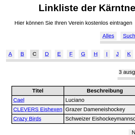
Linkliste der Kärntn
Hier können Sie Ihren Verein kostenlos eintragen
Alles
Suc
A
B
C
D
E
F
G
H
I
J
K
3 ausg
Titel
Beschreibung
Cael
Luciano
CLEVERS Eishexen
Grazer Dameneishockey
Crazy Birds
Schweizer Eishockeymannsc
Ne