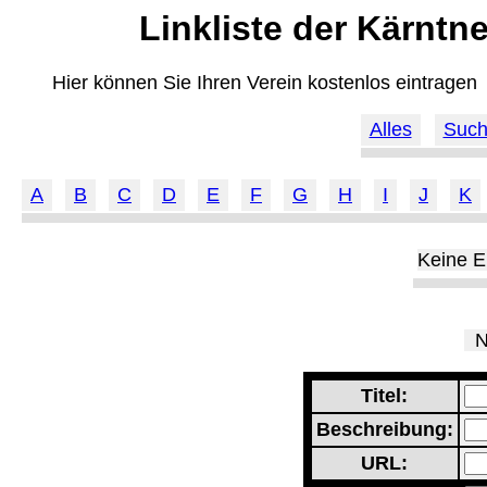
Linkliste der Kärntn
Hier können Sie Ihren Verein kostenlos eintragen
Alles
Suc
A
B
C
D
E
F
G
H
I
J
K
Keine E
Ne
Titel:
Beschreibung:
URL: