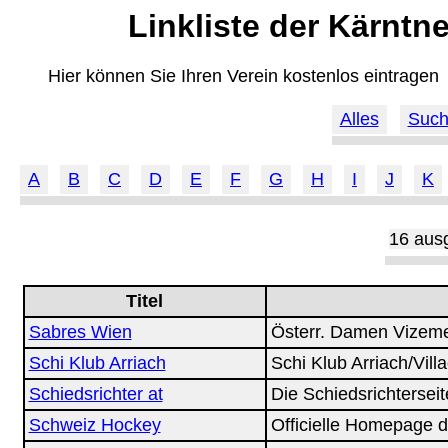
Linkliste der Kärntn
Hier können Sie Ihren Verein kostenlos eintragen
Alles
Suc
A
B
C
D
E
F
G
H
I
J
K
16 aus
Titel
Sabres Wien
Österr. Damen Vizeme
Schi Klub Arriach
Schi Klub Arriach/Vill
Schiedsrichter at
Die Schiedsrichterseit
Schweiz Hockey
Officielle Homepage 