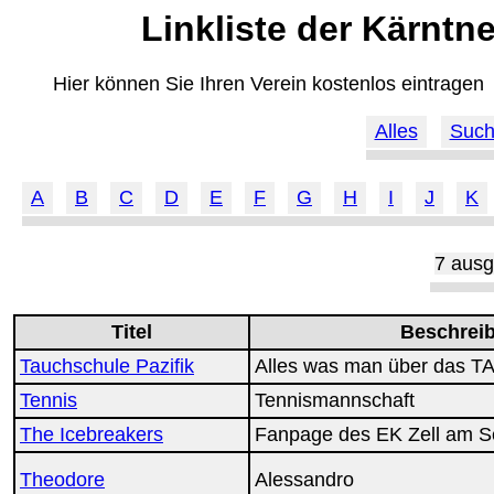
Linkliste der Kärntn
Hier können Sie Ihren Verein kostenlos eintragen
Alles
Suc
A
B
C
D
E
F
G
H
I
J
K
7 ausg
Titel
Beschrei
Tauchschule Pazifik
Alles was man über das 
Tennis
Tennismannschaft
The Icebreakers
Fanpage des EK Zell am S
Theodore
Alessandro