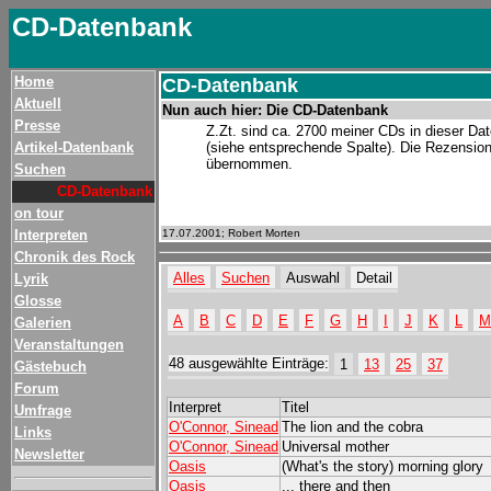
CD-Datenbank
Home
CD-Datenbank
Aktuell
Nun auch hier: Die CD-Datenbank
Presse
Z.Zt. sind ca. 2700 meiner CDs in dieser Date
Artikel-Datenbank
(siehe entsprechende Spalte). Die Rezension
übernommen.
Suchen
CD-Datenbank
on tour
Interpreten
17.07.2001; Robert Morten
Chronik des Rock
Alles
Suchen
Auswahl
Detail
Lyrik
Glosse
A
B
C
D
E
F
G
H
I
J
K
L
M
Galerien
Veranstaltungen
48 ausgewählte Einträge:
1
13
25
37
Gästebuch
Forum
Interpret
Titel
Umfrage
O'Connor, Sinead
The lion and the cobra
Links
O'Connor, Sinead
Universal mother
Newsletter
Oasis
(What's the story) morning glory
Oasis
... there and then