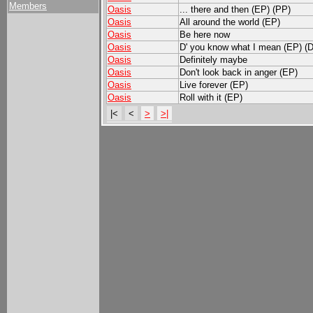
Members
Oasis
... there and then (EP) (PP)
Oasis
All around the world (EP)
Oasis
Be here now
Oasis
D' you know what I mean (EP) (
Oasis
Definitely maybe
Oasis
Don't look back in anger (EP)
Oasis
Live forever (EP)
Oasis
Roll with it (EP)
|<
<
>
>|