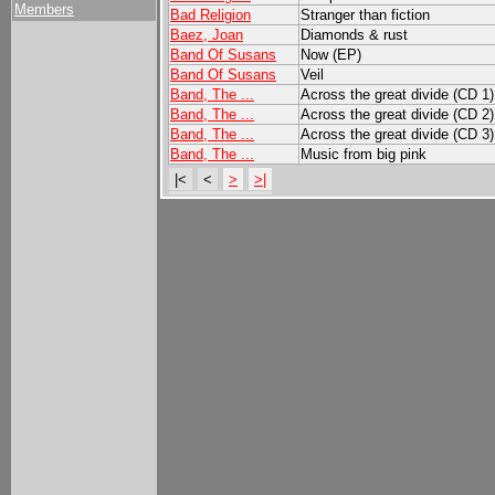
Members
Bad Religion
Stranger than fiction
Baez, Joan
Diamonds & rust
Band Of Susans
Now (EP)
Band Of Susans
Veil
Band, The ...
Across the great divide (CD 1
Band, The ...
Across the great divide (CD 2
Band, The ...
Across the great divide (CD 3
Band, The ...
Music from big pink
|<
<
>
>|