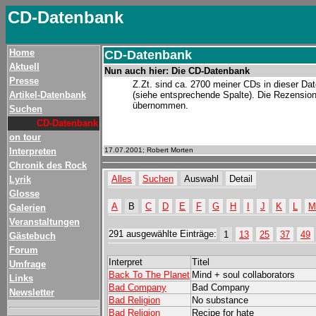
CD-Datenbank
Home
CD-Datenbank
Aktuell
Nun auch hier: Die CD-Datenbank
Presse
Z.Zt. sind ca. 2700 meiner CDs in dieser Date
Artikel-Datenbank
(siehe entsprechende Spalte). Die Rezension
übernommen.
Suchen
CD-Datenbank
on tour
Interpreten
17.07.2001; Robert Morten
Chronik des Rock
Alles
Suchen
Auswahl
Detail
Lyrik
Glosse
A
B
C
D
E
F
G
H
I
J
K
L
M
Galerien
Veranstaltungen
291 ausgewählte Einträge:
1
13
25
37
49
Gästebuch
Forum
Interpret
Titel
Umfrage
Back To The Planet
Mind + soul collaborators
Links
Bad Company
Bad Company
Newsletter
Bad Religion
No substance
Bad Religion
Recipe for hate