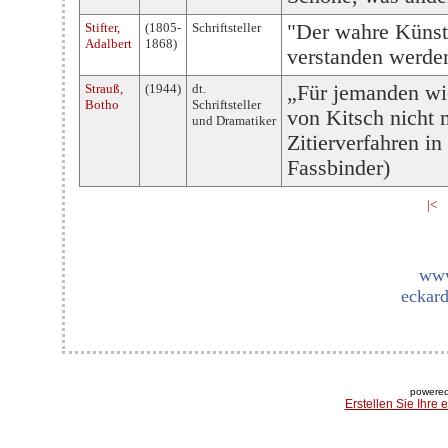
Stifter,
(1805-
Schriftsteller
"Der wahre Künstle
Adalbert
1868)
verstanden werden
Strauß,
(1944)
dt.
„Für jemanden wie 
Botho
Schriftsteller
von Kitsch nicht 
und Dramatiker
Zitierverfahren in
Fassbinder)
|<
www
eckard
powered
Erstellen Sie Ihre