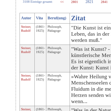
2821
3108 Einträge gesamt:
<<
2801
2841
Zitat
Autor
Vita
Beruf(ung)
Steiner,
(1861-
Philosoph,
"Die Kunst ist ei
Rudolf
1925)
Pädagoge
Leben, das in der 
werden muß."
Steiner,
(1861-
Philosoph,
"Was ist Kunst? -
Rudolf
1925)
Pädagoge
künstlerische Men
Es ist eigentlich
der Kunst: Kunst 
Steiner,
(1861-
Philosoph,
»Wahre Heilung v
Rudolf
1925)
Pädagoge
Menschenseelen da
Fluidum in die me
Herzen senden wi
wenn...
Steiner,
(1861-
Philosoph,
"Was in der Natur