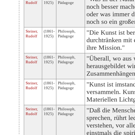
Rudolf
1925)
Pädagoge
noch besser mach
oder was immer di
noch so ein großer
Steiner,
(1861-
Philosoph,
"Die Kunst ist be
Rudolf
1925)
Pädagoge
durchtränken mit 
ihre Mission."
Steiner,
(1861-
Philosoph,
"Überall, wo aus 
Rudolf
1925)
Pädagoge
herausgebildet wir
Zusammenhängen d
Steiner,
(1861-
Philosoph,
"Kunst ist imstand
Rudolf
1925)
Pädagoge
versammeln. Kunst
Materiellen Licht
Steiner,
(1861-
Philosoph,
"Daß die Mensche
Rudolf
1925)
Pädagoge
sprechen, rührt le
verstehen, vor al
einstmals die spir