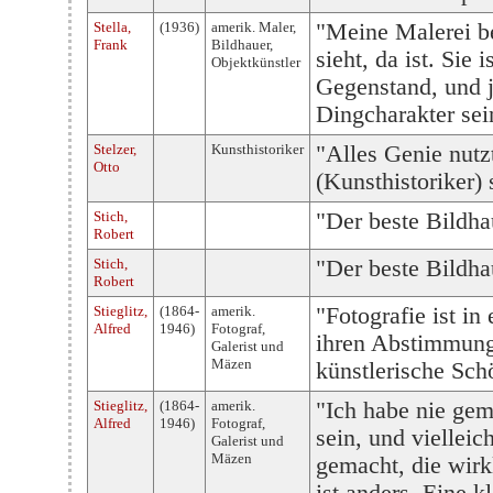
Stella,
(1936)
amerik. Maler,
"Meine Malerei be
Frank
Bildhauer,
sieht, da ist. Sie
Objektkünstler
Gegenstand, und j
Dingcharakter sein
Stelzer,
Kunsthistoriker
"Alles Genie nutz
Otto
(Kunsthistoriker)
Stich,
"Der beste Bildhau
Robert
Stich,
"Der beste Bildhau
Robert
Stieglitz,
(1864-
amerik.
"Fotografie ist in
Alfred
1946)
Fotograf,
ihren Abstimmung
Galerist und
Mäzen
künstlerische Sch
Stieglitz,
(1864-
amerik.
"Ich habe nie gema
Alfred
1946)
Fotograf,
sein, und viellei
Galerist und
Mäzen
gemacht, die wirk