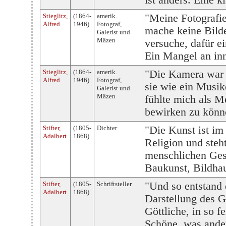
ist anders. Eine k
Stieglitz,
(1864-
amerik.
"Meine Fotografie
Alfred
1946)
Fotograf,
mache keine Bilde
Galerist und
Mäzen
versuche, dafür e
Ein Mangel an inn
Stieglitz,
(1864-
amerik.
"Die Kamera war 
Alfred
1946)
Fotograf,
sie wie ein Musik
Galerist und
Mäzen
fühlte mich als M
bewirken zu könn
Stifter,
(1805-
Dichter
"Die Kunst ist im
Adalbert
1868)
Religion und steht
menschlichen Gesc
Baukunst, Bildhau
Stifter,
(1805-
Schriftsteller
"Und so entstand d
Adalbert
1868)
Darstellung des G
Göttliche, in so 
Schöne, was andere