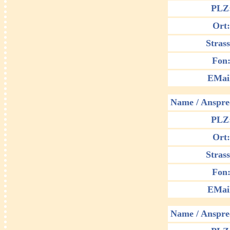
PLZ
Ort:
Strass
Fon
EMai
Name / Anspre
PLZ
Ort:
Strass
Fon
EMai
Name / Anspre