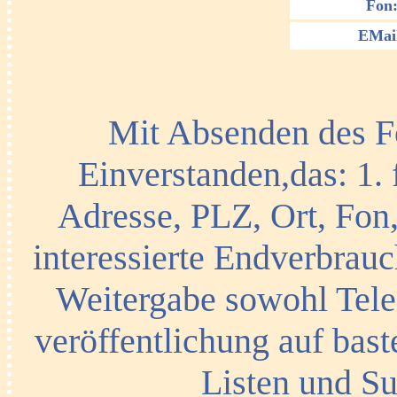
Fon
EMai
Mit Absenden des Fo
Einverstanden,das: 1.
Adresse, PLZ, Ort, Fo
interessierte Endverbrauc
Weitergabe sowohl Telef
veröffentlichung auf bast
Listen und Su