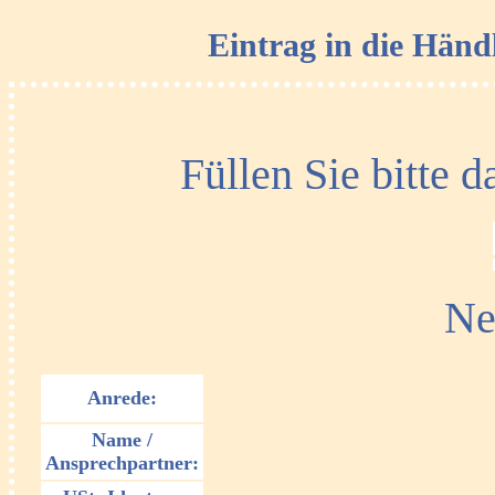
Eintrag in die Händ
Füllen Sie bitte 
Neu
Anrede:
Name /
Ansprechpartner: