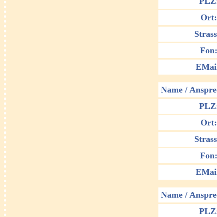
PLZ
Ort:
Strass
Fon
EMai
Name / Anspre
PLZ
Ort:
Strass
Fon
EMai
Name / Anspre
PLZ