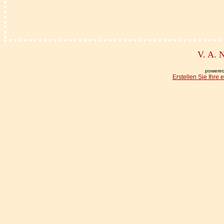
V. A. 
powered
Erstellen Sie Ihre