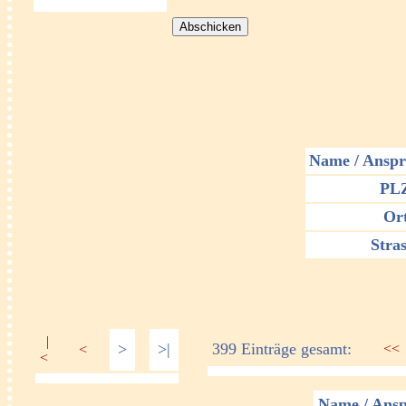
Name / Anspr
PL
Ort
Stras
|
>
>|
399 Einträge gesamt:
<<
<
<
Name / Ansp