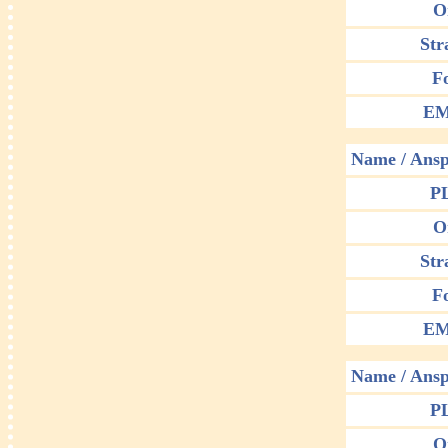
O
Str
F
EM
Name / Ansp
P
O
Str
F
EM
Name / Ansp
P
O