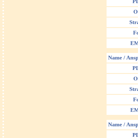
P
O
Str
F
EM
Name / Ansp
P
O
Str
F
EM
Name / Ansp
P