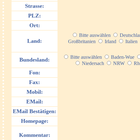
Strasse:
PLZ:
Ort:
Bitte auswählen
Deutschl
Land:
Großbritanien
Irland
Italien
Bitte auswählen
Baden-Wue
Bundesland:
Niedersach
NRW
Rhe
Fon:
Fax:
Mobil:
EMail:
EMail Bestätigen:
Homepage:
Kommentar: