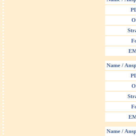
P
O
Str
F
EM
Name / Ansp
P
O
Str
F
EM
Name / Ansp