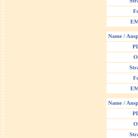
Str
F
EM
Name / Ansp
P
O
Str
F
EM
Name / Ansp
P
O
Str