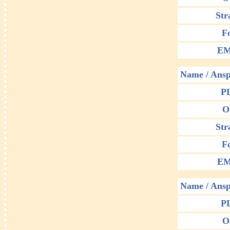
Str
F
EM
Name / Ansp
P
O
Str
F
EM
Name / Ansp
P
O