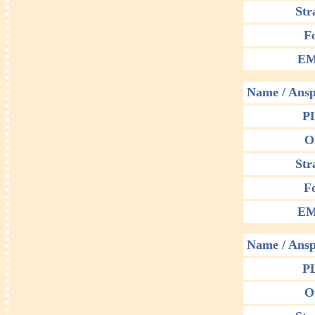
Str
F
EM
Name / Ansp
P
O
Str
F
EM
Name / Ansp
P
O