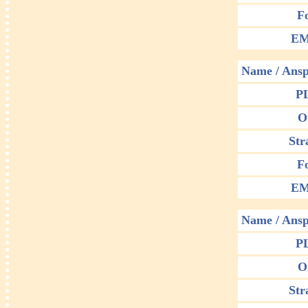
F
EM
Name / Ansp
P
O
Str
F
EM
Name / Ansp
P
O
Str