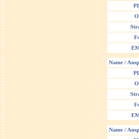
P
O
Str
F
EM
Name / Ansp
P
O
Str
F
EM
Name / Ansp