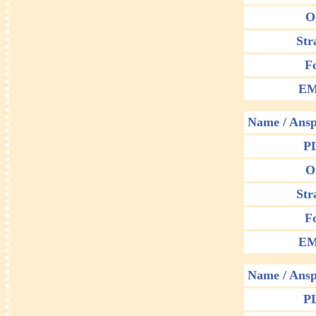
O
Str
F
EM
Name / Ansp
P
O
Str
F
EM
Name / Ansp
P