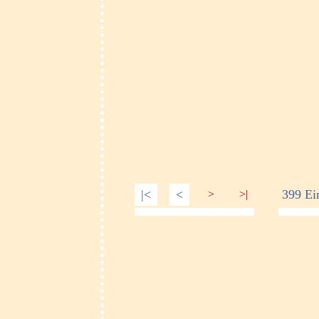
|<
<
399 Ei
>
>|