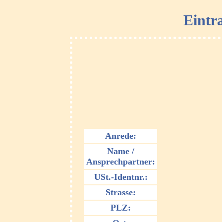
Eintr
Anrede:
Name /
Ansprechpartner:
USt.-Identnr.:
Strasse:
PLZ: