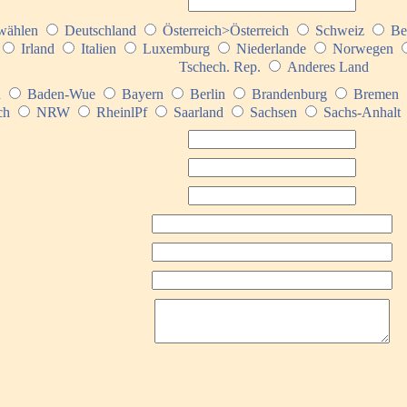
swählen
Deutschland
Österreich>Österreich
Schweiz
Be
Irland
Italien
Luxemburg
Niederlande
Norwegen
Tschech. Rep.
Anderes Land
n
Baden-Wue
Bayern
Berlin
Brandenburg
Bremen
ch
NRW
RheinlPf
Saarland
Sachsen
Sachs-Anhalt