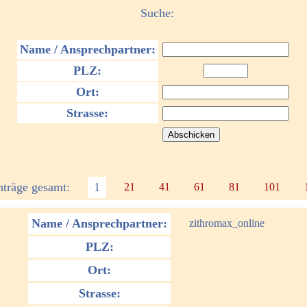
Suche:
Name / Ansprechpartner:
PLZ:
Ort:
Strasse:
nträge gesamt:
1
21
41
61
81
101
Name / Ansprechpartner:
zithromax_online
PLZ:
Ort:
Strasse: