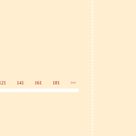
121
141
161
181
>>