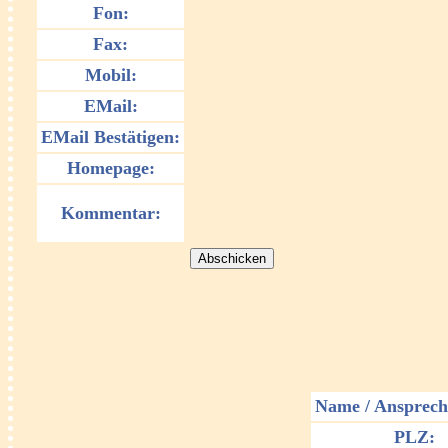
Fon:
Fax:
Mobil:
EMail:
EMail Bestätigen:
Homepage:
Kommentar:
Name / Ansprech
PLZ: