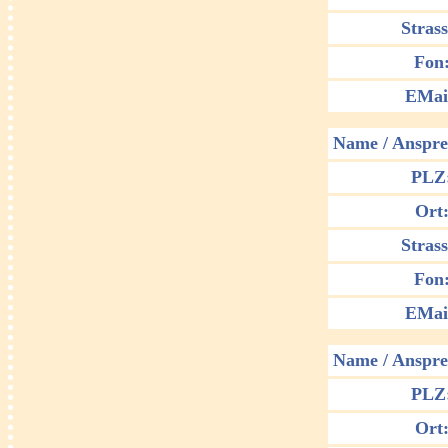
Strass
Fon
EMai
Name / Anspre
PLZ
Ort
Strass
Fon
EMai
Name / Anspre
PLZ
Ort