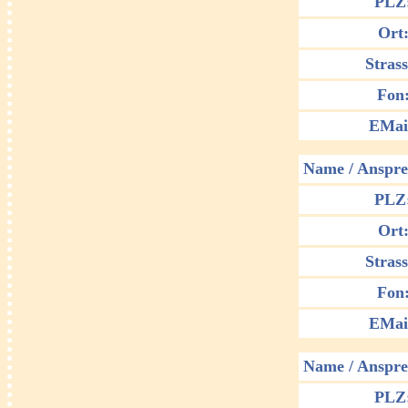
PLZ
Ort
Strass
Fon
EMai
Name / Anspre
PLZ
Ort
Strass
Fon
EMai
Name / Anspre
PLZ