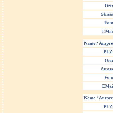
Ort
Strass
Fon
EMai
Name / Anspre
PLZ
Ort
Strass
Fon
EMai
Name / Anspre
PLZ