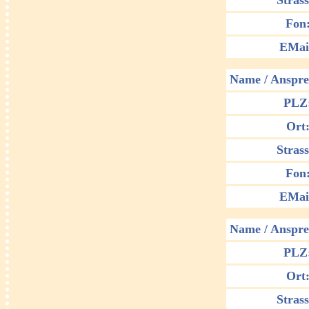
Strass
Fon
EMai
Name / Anspre
PLZ
Ort
Strass
Fon
EMai
Name / Anspre
PLZ
Ort
Strass