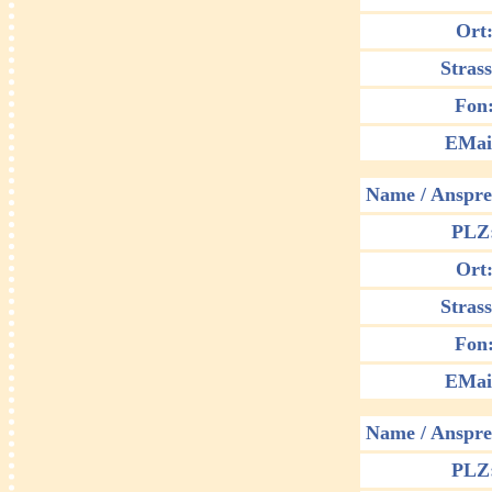
Ort
Strass
Fon
EMai
Name / Anspre
PLZ
Ort
Strass
Fon
EMai
Name / Anspre
PLZ