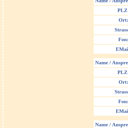
Name / Anspre
PLZ
Ort
Strass
Fon
EMai
Name / Anspre
PLZ
Ort
Strass
Fon
EMai
Name / Anspre