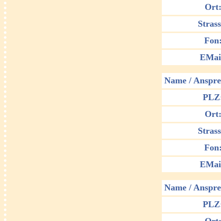
Ort
Strass
Fon
EMai
Name / Anspre
PLZ
Ort
Strass
Fon
EMai
Name / Anspre
PLZ