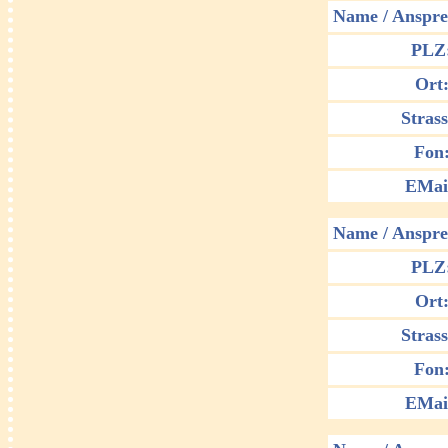
Name / Anspre
PLZ
Ort
Strass
Fon
EMai
Name / Anspre
PLZ
Ort
Strass
Fon
EMai