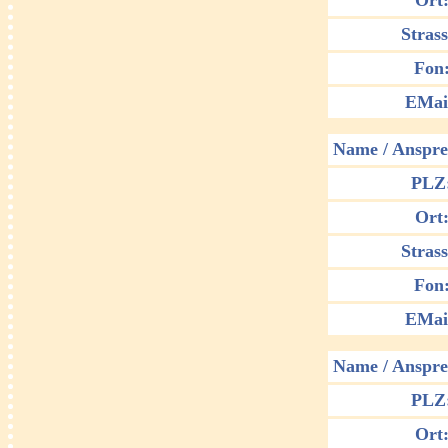
Ort
Strass
Fon
EMai
Name / Anspre
PLZ
Ort
Strass
Fon
EMai
Name / Anspre
PLZ
Ort