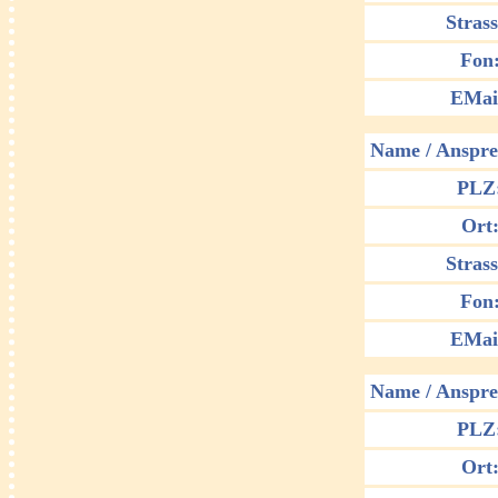
Strass
Fon
EMai
Name / Anspre
PLZ
Ort
Strass
Fon
EMai
Name / Anspre
PLZ
Ort