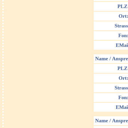
PLZ
Ort
Strass
Fon
EMai
Name / Anspre
PLZ
Ort
Strass
Fon
EMai
Name / Anspre