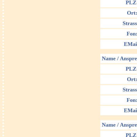
PLZ
Ort
Strass
Fon
EMai
Name / Anspre
PLZ
Ort
Strass
Fon
EMai
Name / Anspre
PLZ