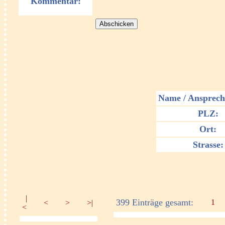
Kommentar:
Name / Ansprech
PLZ:
Ort:
Strasse:
|
399 Einträge gesamt:
1
<
>
>|
<