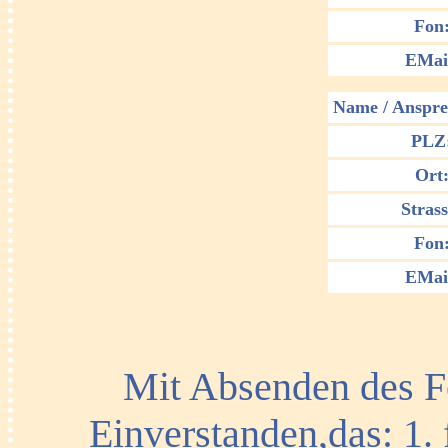
Fon
EMai
Name / Anspre
PLZ
Ort
Strass
Fon
EMai
Mit Absenden des Fo
Einverstanden,das: 1.