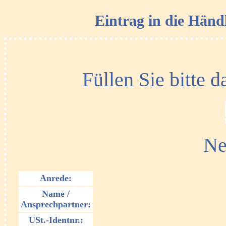
Eintrag in die Händ
Füllen Sie bitte 
Neu
Anrede:
Name /
Ansprechpartner:
USt.-Identnr.: