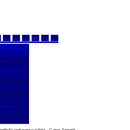
51
61
71
81
91
>>
@reiners-page.de
einen@gmx.de
@yahoo.de
entlich) und ganz wichtig - Guten Appetit