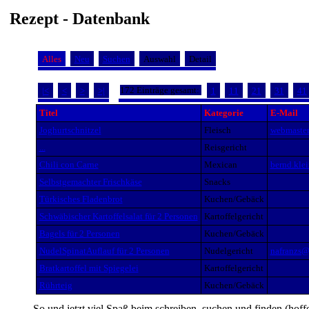
Rezept - Datenbank
Alles
Neu
Suchen
Auswahl
Detail
172 Einträge gesamt:
|<
<
>
>|
1
11
21
31
41
Titel
Kategorie
E-Mail
Joghurtschnitzel
Fleisch
webmaster
...
Reisgericht
Chili con Carne
Mexican
bernd.kl
Selbstgemachter Frischkäse
Snacks
Türkisches Fladenbrot
Kuchen/Gebäck
Schwäbischer Kartoffelsalat für 2 Personen
Kartoffelgericht
Bagels für 2 Personen
Kuchen/Gebäck
NudelSpinatAuflauf für 2 Personen
Nudelgericht
nafranzs
Bratkartoffel mit Spiegelei
Kartoffelgericht
Rührteig
Kuchen/Gebäck
So und jetzt viel Spaß beim schreiben, suchen und finden (hoff