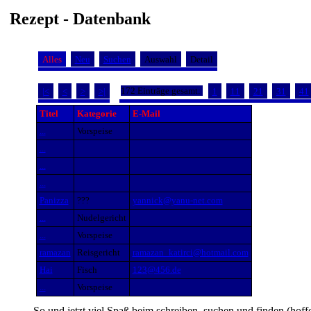
Rezept - Datenbank
Alles
Neu
Suchen
Auswahl
Detail
172 Einträge gesamt:
|<
<
>
>|
1
11
21
31
41
Titel
Kategorie
E-Mail
...
Vorspeise
...
...
...
Panizza
???
yannick@yanu-net.com
...
Nudelgericht
...
Vorspeise
ramazan
Reisgericht
ramazan_katirci@hotmail.com
Hai
Fisch
123@456.de
...
Vorspeise
So und jetzt viel Spaß beim schreiben, suchen und finden (hoff