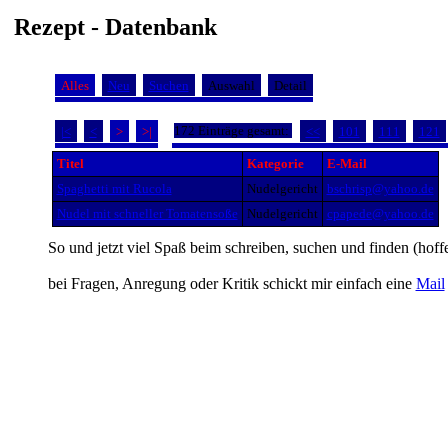
Rezept - Datenbank
Alles
Neu
Suchen
Auswahl
Detail
172 Einträge gesamt:
|<
<
>
>|
<<
101
111
121
Titel
Kategorie
E-Mail
Spaghetti mit Rucola
Nudelgericht
bschrisp@yahoo.de
Nudel mit schneller Tomatensoße
Nudelgericht
cpapede@yahoo.de
So und jetzt viel Spaß beim schreiben, suchen und finden (hoff
bei Fragen, Anregung oder Kritik schickt mir einfach eine
Mail