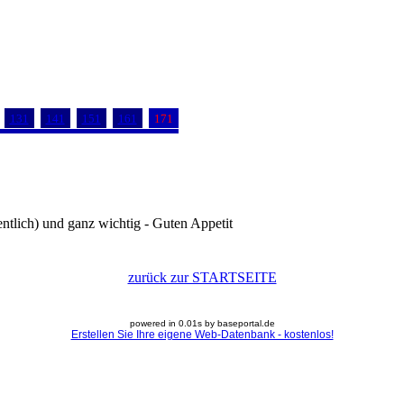
131
141
151
161
171
entlich) und ganz wichtig - Guten Appetit
zurück zur STARTSEITE
powered in 0.01s by baseportal.de
Erstellen Sie Ihre eigene Web-Datenbank - kostenlos!