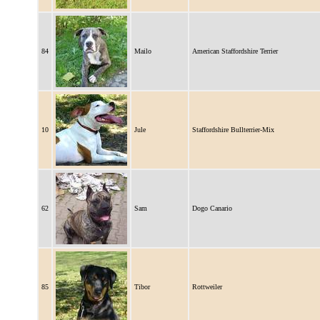
84
Mailo
American Staffordshire Terrier
10
Jule
Staffordshire Bullterrier-Mix
62
Sam
Dogo Canario
85
Tibor
Rottweiler