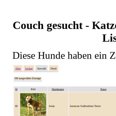
Couch gesucht - Katze
Li
Diese Hunde haben ein Z
Alles
Suchen
Auswahl
Detail
338 ausgewählte Einträge:
Id
Bild
Hundename
Rasse
68
Aslan
American Staffordshire Terrier