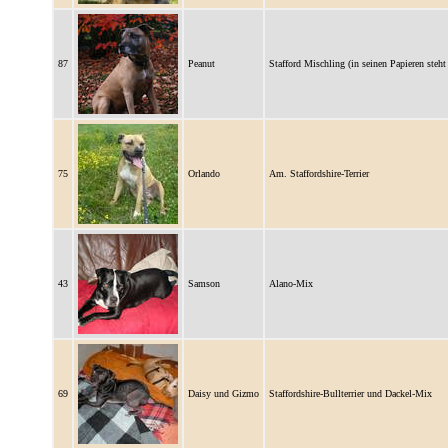
87
Peanut
Stafford Mischling (in seinen Papieren st
75
Orlando
Am. Staffordshire-Terrier
43
Samson
Alano-Mix
69
Daisy und Gizmo
Staffordshire-Bullterrier und Dackel-Mix