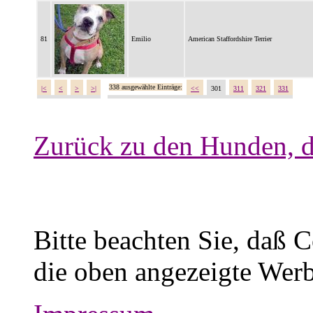
81
Emilio
American Staffordshire Terrier
338 ausgewählte Einträge:
|<
<
>
>|
<<
301
311
321
331
Zurück zu den Hunden, d
Bitte beachten Sie, daß 
die oben angezeigte Werb