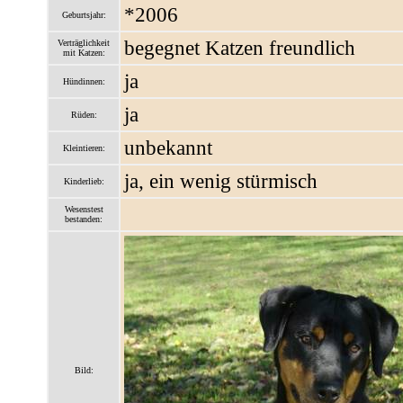
*2006
Geburtsjahr:
begegnet Katzen freundlich
Verträglichkeit
mit Katzen:
ja
Hündinnen:
ja
Rüden:
unbekannt
Kleintieren:
ja, ein wenig stürmisch
Kinderlieb:
Wesenstest
bestanden:
Bild: