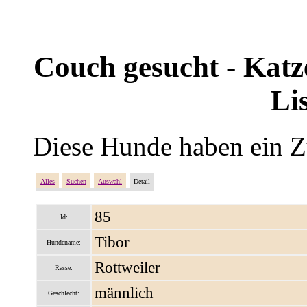
Couch gesucht - Katze
Li
Diese Hunde haben ein Z
Alles
Suchen
Auswahl
Detail
85
Id:
Tibor
Hundename:
Rottweiler
Rasse:
männlich
Geschlecht: