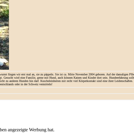
rwurmt fingen wir erst mal an, sie zu päppeln. Sie ist ca. Mitte November 2004 geboren. Auf der damaligen Pf
äftigt. Gesucht wird eine Familie, gerne mit Hund, auch können Katzen und Kinder dort sein. Hundeerfahrung s
cht zu anderen Hunden hin darf. Kuscheleinheiten mit recht viel Körperkontakt sind eine ihrer Leidenschaften. De
utschlands oder in der Schweiz vermitteln!
oben angezeigte Werbung hat.