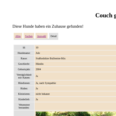
Couch g
Diese Hunde haben ein Zuhause gefunden!
Alles
Suchen
Auswahl
Detail
Id:
10
Hundename:
Jule
Rasse:
Staffordshire Bullterrier-Mix
Geschlecht:
Hündin
Geburtsjahr:
2004
Verträglichkeit
Ja
mit Katzen:
Hündinnen:
Ja, nach Sympathie
Rüden:
Ja
Kleintieren:
nicht bekannt
Kinderlieb:
Ja
Wesenstest
bestanden: