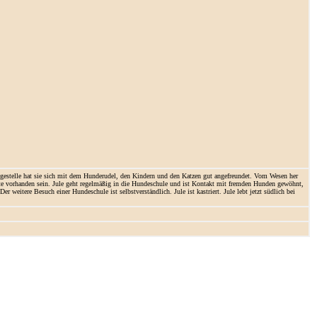
legestelle hat sie sich mit dem Hunderudel, den Kindern und den Katzen gut angefreundet. Vom Wesen her
ollte vorhanden sein. Jule geht regelmäßig in die Hundeschule und ist Kontakt mit fremden Hunden gewöhnt,
r weitere Besuch einer Hundeschule ist selbstverständlich. Jule ist kastriert. Jule lebt jetzt südlich bei