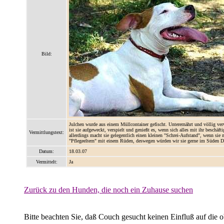
Bild:
Julchen wurde aus einem Müllcontainer gefischt. Unterernährt und völlig ve
ist sie aufgeweckt, verspielt und genießt es, wenn sich alles mit ihr besch
Vermittlungstext:
allerdings macht sie gelegentlich einen kleinen "Schrei-Aufstand", wenn sie ni
"Pflegeeltern" mit einem Rüden, deswegen würden wir sie gerne im Süden De
Datum:
18.03.07
Vermittelt:
Ja
Zurück zu den Hunden, die noch ein Zuhause suchen
Bitte beachten Sie, daß Couch gesucht keinen Einfluß auf die 