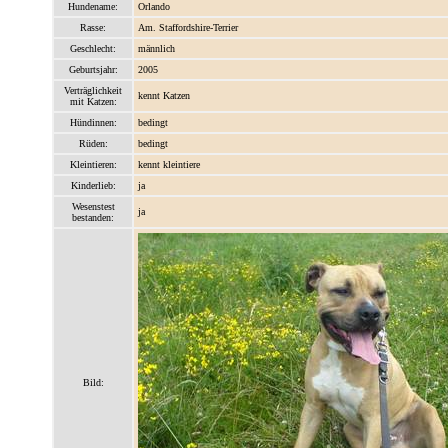
Hundename:
Orlando
Rasse:
Am. Staffordshire-Terrier
Geschlecht:
männlich
Geburtsjahr:
2005
Verträglichkeit
kennt Katzen
mit Katzen:
Hündinnen:
bedingt
Rüden:
bedingt
Kleintieren:
kennt kleintiere
Kinderlieb:
ja
Wesenstest
ja
bestanden:
Bild: