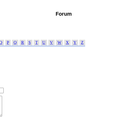
Forum
O
P
Q
R
S
T
U
V
W
X
Y
Z