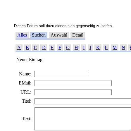
Dieses Forum soll dazu dienen sich gegenseitig zu helfen.
Alles
Suchen
Auswahl
Detail
A
B
C
D
E
F
G
H
I
J
K
L
M
N
Neuer Eintrag:
Name:
EMail:
URL:
Titel:
Text: