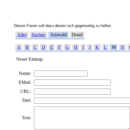
Dieses Forum soll dazu dienen sich gegenseitig zu helfen.
Alles
Suchen
Auswahl
Detail
A
B
C
D
E
F
G
H
I
J
K
L
M
N
Neuer Eintrag:
Name:
EMail:
URL:
Titel:
Text: