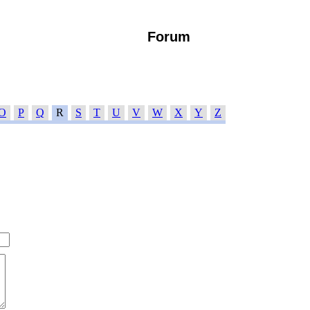
Forum
O
P
Q
R
S
T
U
V
W
X
Y
Z