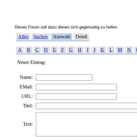
Dieses Forum soll dazu dienen sich gegenseitig zu helfen.
Alles
Suchen
Auswahl
Detail
A
B
C
D
E
F
G
H
I
J
K
L
M
N
Neuer Eintrag:
Name:
EMail:
URL:
Titel:
Text: