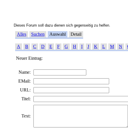
Dieses Forum soll dazu dienen sich gegenseitig zu helfen.
Alles
Suchen
Auswahl
Detail
A
B
C
D
E
F
G
H
I
J
K
L
M
N
Neuer Eintrag:
Name:
EMail:
URL:
Titel:
Text: