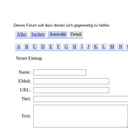
Dieses Forum soll dazu dienen sich gegenseitig zu helfen.
Alles
Suchen
Auswahl
Detail
A
B
C
D
E
F
G
H
I
J
K
L
M
N
Neuer Eintrag:
Name:
EMail:
URL:
Titel:
Text: