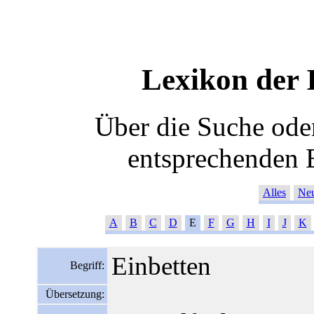
Lexikon der
Über die Suche oder
entsprechenden 
Alles
Ne
A
B
C
D
E
F
G
H
I
J
K
Einbetten
Begriff:
Übersetzung: