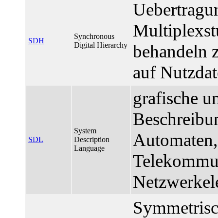
Uebertragu
Multiplexs
Synchronous
SDH
Digital Hierarchy
behandeln z
auf Nutzdat
grafische un
Beschreibu
System
Automaten, 
SDL
Description
Language
Telekommun
Netzwerkel
Symmetrisch