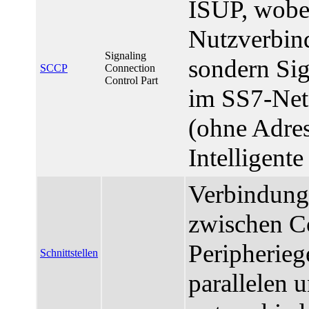
ISUP, wobe
Nutzverbin
Signaling
sondern Si
SCCP
Connection
Control Part
im SS7-Netz
(ohne Adres
Intelligent
Verbindung
zwischen C
Peripherieg
Schnittstellen
parallelen u