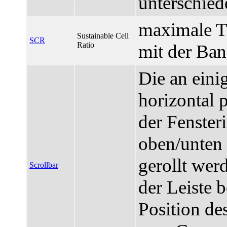
unterschied
maximale Tra
Sustainable Cell
SCR
Ratio
mit der Ban
Die an eini
horizontal p
der Fenster
oben/unten 
gerollt wer
Scrollbar
der Leiste b
Position de