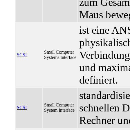
zum Gesamti
Maus bewe
ist eine ANS
physikalisc
Verbindung
Small Computer
SCSI
Systems Interface
und maximal
definiert.
standardisie
schnellen 
Small Computer
SCSI
System Interface
Rechner und