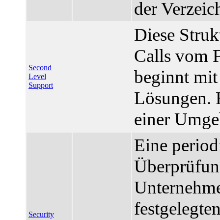
der Verzeic
Diese Struk
Calls vom F
Second
beginnt mit
Level
Support
Lösungen. H
einer Umgeb
Eine period
Überprüfung
Unternehme
festgelegten
Security