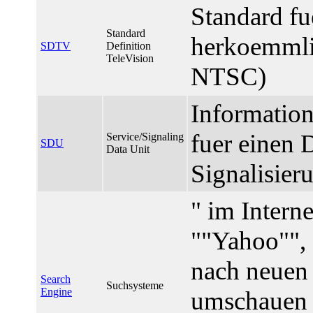
Standard fu
Standard
herkoemmli
SDTV
Definition
TeleVision
NTSC)
Information
fuer einen D
Service/Signaling
SDU
Data Unit
Signalisier
" im Intern
""Yahoo"", 
nach neuen 
Search
Suchsysteme
Engine
umschauen u