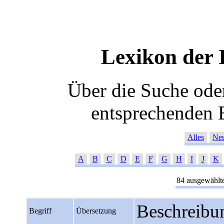
Lexikon der
Über die Suche oder
entsprechenden 
Alles
Ne
A
B
C
D
E
F
G
H
I
J
K
84 ausgewählte
Beschreibu
Begriff
Übersetzung