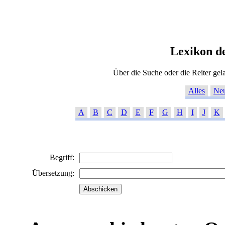
Lexikon d
Über die Suche oder die Reiter ge
Alles
Ne
A
B
C
D
E
F
G
H
I
J
K
Begriff:
Übersetzung: