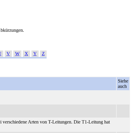
 Abkürzungen.
U
V
W
X
Y
Z
Siehe
auch
i verschiedene Arten von T-Leitungen. Die T1-Leitung hat