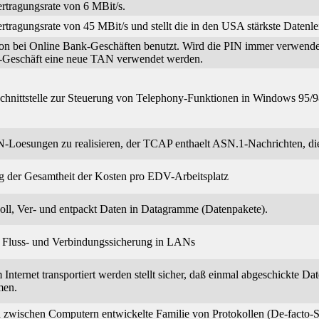
rtragungsrate von 6 MBit/s.
tragungsrate von 45 MBit/s und stellt die in den USA stärkste Datenle
tion bei Online Bank-Geschäften benutzt. Wird die PIN immer verwendet
-Geschäft eine neue TAN verwendet werden.
Schnittstelle zur Steuerung von Telephony-Funktionen in Windows 95/
N-Loesungen zu realisieren, der TCAP enthaelt ASN.1-Nachrichten, die
 der Gesamtheit der Kosten pro EDV-Arbeitsplatz
oll, Ver- und entpackt Daten in Datagramme (Datenpakete).
d, Fluss- und Verbindungssicherung in LANs
 Internet transportiert werden stellt sicher, daß einmal abgeschickte 
men.
 zwischen Computern entwickelte Familie von Protokollen (De-facto-Stan