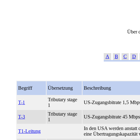
Über d
A
B
C
D
Begriff
Übersetzung
Beschreibung
Tributary stage
T-1
US-Zugangsbitrate 1,5 Mbps
1
Tributary stage
T-3
US-Zugangsbitrate 45 Mbps
1
In den USA werden anstatt d
T1-Leitung
eine Übertragungskapazität 