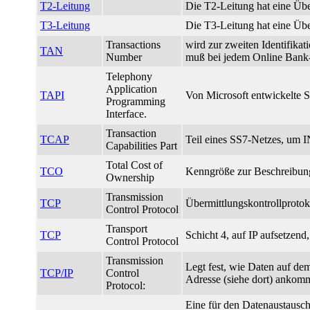
T2-Leitung
Die T2-Leitung hat eine Übe
T3-Leitung
Die T3-Leitung hat eine Über
Transactions
wird zur zweiten Identifika
TAN
Number
muß bei jedem Online Bank
Telephony
Application
TAPI
Von Microsoft entwickelte 
Programming
Interface.
Transaction
TCAP
Teil eines SS7-Netzes, um I
Capabilities Part
Total Cost of
TCO
Kenngröße zur Beschreibung
Ownership
Transmission
TCP
Übermittlungskontrollprotok
Control Protocol
Transport
TCP
Schicht 4, auf IP aufsetzen
Control Protocol
Transmission
Legt fest, wie Daten auf dem
TCP/IP
Control
Adresse (siehe dort) ankom
Protocol:
Eine für den Datenaustausch