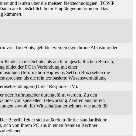
ntiert und laufen über die meisten Netztechnologien. TCP/IP
ckte Daten auch tatsächlich beim Empfänger ankommen. Das
ung kümmert.
Form von TimeSlots, gebildet werden (synchrone Abtastung der
 Kinder in der Schule, als auch im geschäftlichen Bereich,
ng bildet der PC in Verbindung mit einer
ndlösungen (Information Highway, SetTop Box) sehen die
ntsprechen als die rein textbasierte Wissensvermittlung
 Fernsehsendungen (Direct Response TV).
ber oder Auftraggeber durchgeführt werden. Zu den
gs oder von speziellen Teleworking-Zentren aus für ein
eistungen sowohl für Wirtschaftsunternehmen wie auch für
er Begriff Telnet steht außerdem für die standardisierte
t, sich von Ihrem PC aus in einen fremden Rechner
nzubedienen.