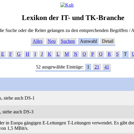
Lexikon der IT- und TK-Branche
ie Suche oder die Reiter gelangen zu den entsprechenden Begriffen /
Alles
Neu
Suchen
Auswahl
Detail
E
F
G
H
I
J
K
L
M
N
O
P
Q
R
S
T
52 ausgewählte Einträge:
1
21
41
, siehe auch DS-1
, siehe auch DS-3
er in Euopa gängigen E-Leitungen T-Leitungen verwendet. Es gibt dre
von 1,5 MBit/s.