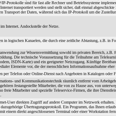
/IP-Protokolle sind für fast alle Rechner und Betriebssysteme impleme
m Internet transportiert werden und stellt sicher, daß einmal abgeschi
n Transport der Daten, während sich das IP-Protokoll um die Zustell
 im Internet. Andockstelle der Netze.
n in logischen Kanaelen, die durch eine zeitliche Abtastung, z.B. in 
nwendung zur Wissensvermittlung sowohl im privaten Bereich, z.B. für
tbildung. Die technische Voraussetzung für die Teilnahme am Telelearni
odem, ISDN-Karte) und ein geeigneter Netzzugang. Künftige Breitba
edialer Elemente vor, die der menschlichen Informationsaufnahme eher e
en per Telefon oder Online-Dienst nach Angeboten in Katalogen oder
formations- und Kommunikationstechnik räumlich entfernt vom Arbeitge
gehören festangestellte Mitarbeiter, die von zu Hause aus, von unterwe
 freie Mitarbeiter und spezielle Teleservice-Firmen, die ihre Dienstl
.
net-User direkten Zugriff auf andere Computer im Netzwerk erhalten. D
 dazugehörige Übertragungsprotokoll. Ein Programm, das Ihnen erlaub
mit einem direkt angeschlossenen Terminal oder einer Workstation fer