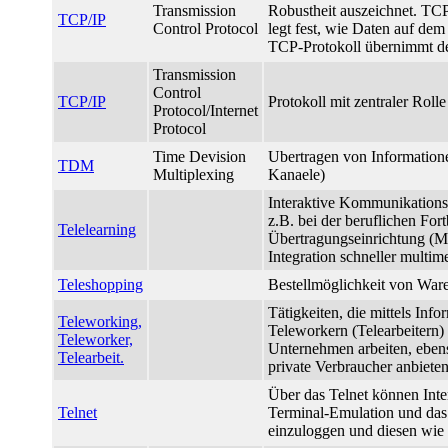
Transmission
Robustheit auszeichnet. TCP
TCP/IP
Control Protocol
legt fest, wie Daten auf de
TCP-Protokoll übernimmt de
Transmission
Control
TCP/IP
Protokoll mit zentraler Rolle
Protocol/Internet
Protocol
Time Devision
Ubertragen von Informatione
TDM
Multiplexing
Kanaele)
Interaktive Kommunikationsa
z.B. bei der beruflichen For
Telelearning
Übertragungseinrichtung (M
Integration schneller multim
Teleshopping
Bestellmöglichkeit von War
Tätigkeiten, die mittels In
Teleworking,
Teleworkern (Telearbeitern) 
Teleworker,
Unternehmen arbeiten, ebenso
Telearbeit.
private Verbraucher anbieten
Über das Telnet können Inter
Telnet
Terminal-Emulation und das
einzuloggen und diesen wie 