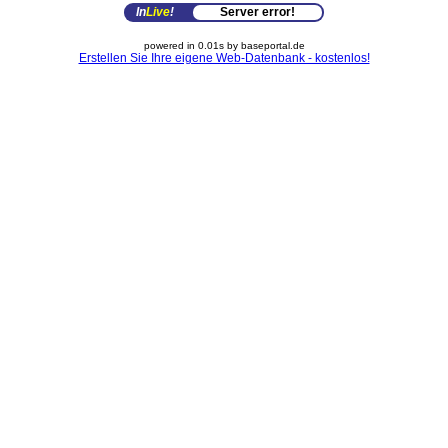
In
Live
!
Server error!
powered in 0.01s by baseportal.de
Erstellen Sie Ihre eigene Web-Datenbank - kostenlos!