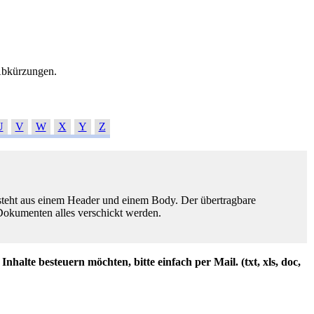
 Abkürzungen.
U
V
W
X
Y
Z
esteht aus einem Header und einem Body. Der übertragbare
 Dokumenten alles verschickt werden.
alte besteuern möchten, bitte einfach per Mail. (txt, xls, doc,