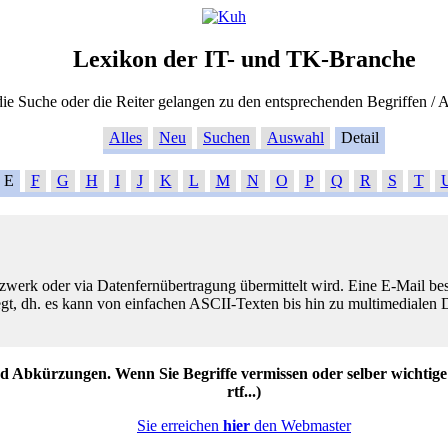
Lexikon der IT- und TK-Branche
ie Suche oder die Reiter gelangen zu den entsprechenden Begriffen /
Alles
Neu
Suchen
Auswahl
Detail
E
F
G
H
I
J
K
L
M
N
O
P
Q
R
S
T
tzwerk oder via Datenfernübertragung übermittelt wird. Eine E-Mail b
elegt, dh. es kann von einfachen ASCII-Texten bis hin zu multimedialen
 Abkürzungen. Wenn Sie Begriffe vermissen oder selber wichtige Inh
rtf...)
Sie erreichen
hier
den Webmaster