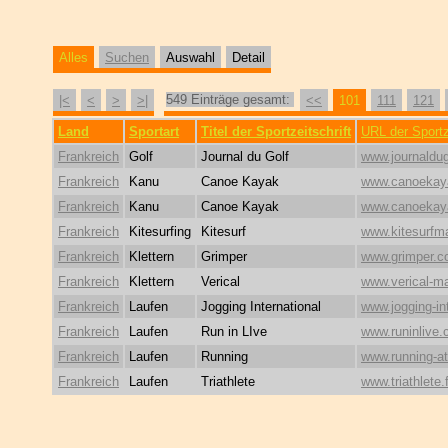
Alles
Suchen
Auswahl
Detail
549 Einträge gesamt:
|<
<
>
>|
<<
101
111
121
Land
Sportart
Titel der Sportzeitschrift
URL der Sportze
Frankreich
Golf
Journal du Golf
www.journaldugo
Frankreich
Kanu
Canoe Kayak
www.canoekay
Frankreich
Kanu
Canoe Kayak
www.canoekay
Frankreich
Kitesurfing
Kitesurf
www.kitesurfm
Frankreich
Klettern
Grimper
www.grimper.
Frankreich
Klettern
Verical
www.verical-m
Frankreich
Laufen
Jogging International
www.jogging-int
Frankreich
Laufen
Run in LIve
www.runinlive
Frankreich
Laufen
Running
www.running-at
Frankreich
Laufen
Triathlete
www.triathlete.f