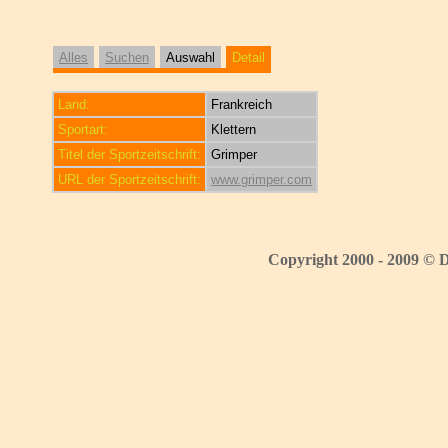
Alles
Suchen
Auswahl
Detail
Land:
Frankreich
Sportart:
Klettern
Titel der Sportzeitschrift:
Grimper
URL der Sportzeitschrift:
www.grimper.com
Copyright 2000 - 2009 © 