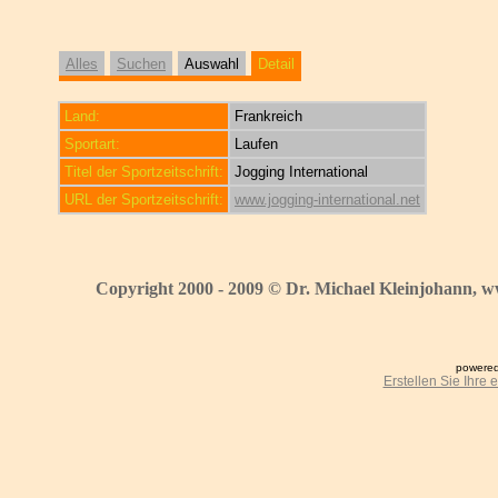
Alles
Suchen
Auswahl
Detail
Land:
Frankreich
Sportart:
Laufen
Titel der Sportzeitschrift:
Jogging International
URL der Sportzeitschrift:
www.jogging-international.net
Copyright 2000 - 2009 © Dr. Michael Kleinjohann, w
powered
Erstellen Sie Ihre