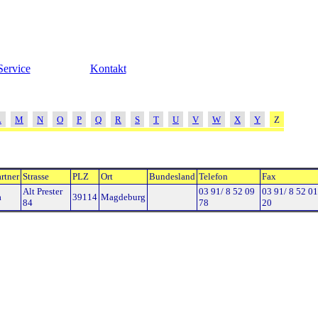
Service
Kontakt
L
M
N
O
P
Q
R
S
T
U
V
W
X
Y
Z
rtner
Strasse
PLZ
Ort
Bundesland
Telefon
Fax
Alt Prester
03 91/ 8 52 09
03 91/ 8 52 01
a
39114
Magdeburg
84
78
20