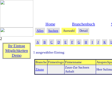
Home
Branchenbuch
Alles
Suchen
Auswahl
Detail
2
A
B
C
D
E
F
G
H
I
J
K
Ihr Eintrag
Möglichkeiten
1 ausgewählter Eintrag:
Demo
Branche
Firmenlogo
Firmenname
Ansprechpa
Zaun-Zar Sachsen
Zäune
Herr Sulim
Anhalt