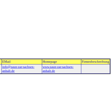
EMail
Homepage
Firmenbeschreibung
info@zaun-zar-sachsen-
www.zaun-zar-sachsen-
anhalt.de
anhalt.de