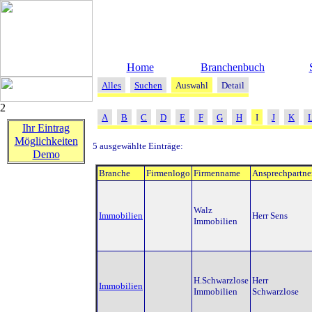
Home
Branchenbuch
Alles
Suchen
Auswahl
Detail
2
A
B
C
D
E
F
G
H
I
J
K
Ihr Eintrag
Möglichkeiten
5 ausgewählte Einträge:
Demo
Branche
Firmenlogo
Firmenname
Ansprechpartne
Walz
Immobilien
Herr Sens
Immobilien
H.Schwarzlose
Herr
Immobilien
Immobilien
Schwarzlose