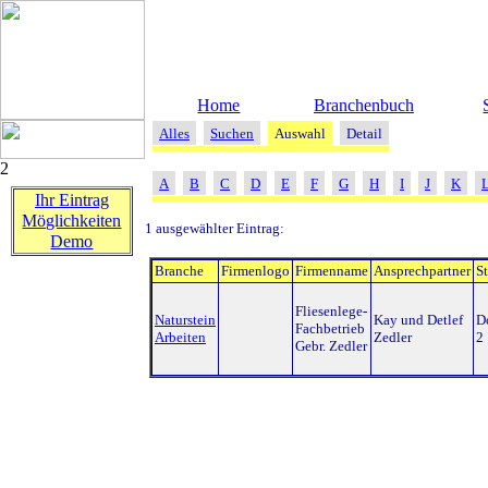
Home
Branchenbuch
Alles
Suchen
Auswahl
Detail
2
A
B
C
D
E
F
G
H
I
J
K
Ihr Eintrag
Möglichkeiten
1 ausgewählter Eintrag:
Demo
Branche
Firmenlogo
Firmenname
Ansprechpartner
St
Fliesenlege-
Naturstein
Kay und Detlef
Do
Fachbetrieb
Arbeiten
Zedler
2
Gebr. Zedler