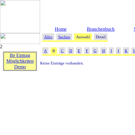
Home
Branchenbuch
Alles
Suchen
Auswahl
Detail
2
A
B
C
D
E
F
G
H
I
J
K
Ihr Eintrag
Möglichkeiten
Keine Einträge vorhanden.
Demo